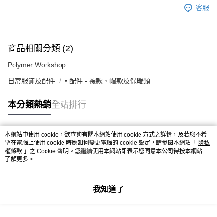
客服
商品相關分類 (2)
Polymer Workshop
日常服飾及配件
• 配件 - 襪款、帽款及保暖類
本分類熱銷
全站排行
本網站中使用 cookie，欲查詢有關本網站使用 cookie 方式之詳情，及若您不希
熱門標籤
望在電腦上使用 cookie 時應如何變更電腦的 cookie 設定，請參閱本網站「
隱私
權條款
」之 Cookie 聲明。您繼續使用本網站即表示您同意本公司得按本網站使
用條款之 Cookie 聲明使用 cookie。
了解更多 >
我知道了