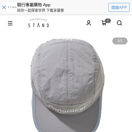
騎行專屬購物 App
開啟APP
陪你一起探索世界 下載享優惠
0
1
/
1