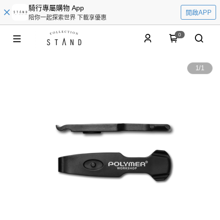
騎行專屬購物 App
開啟APP
陪你一起探索世界 下載享優惠
0
1
/
1