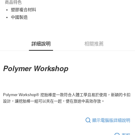
商品特色
Apple Pay
塑膠複合材料
中國製造
Google Pay
運送方式
詳細說明
相關推薦
全家店到店
每筆NT$80，滿NT$10,000(含以上)免運費
付款後全家取貨
Polyme
r Workshop
每筆NT$80，滿NT$10,000(含以上)免運費
7-11店到店
每筆NT$80，滿NT$10,000(含以上)免運費
Polymer Workshop® 挖胎棒是一款符合人體工學且易於使用，新穎的卡扣
設計，讓挖胎棒一組可以夾在一起，便在旅途中高效存放。
付款後7-11取貨
每筆NT$80，滿NT$10,000(含以上)免運費
顯示電腦版詳細說明
宅配
每筆NT$130，滿NT$10,000(含以上)免運費