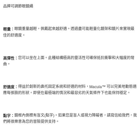
品牌可調節眼鏡繩
眼鏡重量越輕，佩戴起來越舒適。透過盡可能輕量化鏡架和鏡片來實現最
輕量：
佳的舒適度。
您可以坐在上面。此種結構極高的靈活性可確保抵抗衝擊和大幅度的彎
高彈性：
曲。
得益於創新的鼻托固定系統和舒適的材料，
可以完美地動態適
Macula™
舒適度：
應每張臉的形狀。即使在最極端的情況和最惡劣的天氣條件下也能保持穩定。
鏡框內側標有盲文
點字
。如果您是盲人或視力障礙者，請寫信給我們，我
(
)
點字：
們將很樂意為您的冒險提供支持。