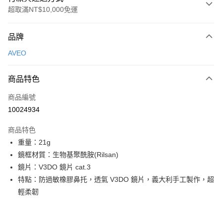
超取滿NT$10,000免運
付款方式
品牌
信用卡一次付款
AVEO
超商取貨付款
商品特色
LINE Pay
商品編號
Apple Pay
10024934
Google Pay
商品特色
運送方式
重量：21g
鏡框材質：生物基聚酰胺(Rilsan)
全家店到店
鏡片：V3DO 鏡片 cat.3
每筆NT$80，滿NT$10,000(含以上)免運費
特點：防過敏橡膠鼻托，透氣 V3DO 鏡片，義大利手工製作，超
付款後全家取貨
輕柔韌
每筆NT$80，滿NT$10,000(含以上)免運費
7-11店到店