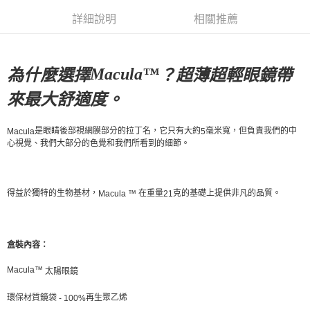
每筆NT$80，滿NT$10,000(含以上)免運費
詳細說明
相關推薦
付款後7-11取貨
每筆NT$80，滿NT$10,000(含以上)免運費
Macula™
為什麼選擇
？超薄超輕眼鏡帶
宅配
來最大舒適度。
每筆NT$130，滿NT$10,000(含以上)免運費
是眼睛後部視網膜部分的拉丁名，它只有大約
毫米寬，但負責我們的中
Macula
5
心視覺、我們大部分的色覺和我們所看到的細節。
得益於獨特的生物基材，
在重量
克的基礎上提供非凡的品質。
Macula ™
21
盒裝內容：
Macula™
太陽眼鏡
環保材質鏡袋
再生聚乙烯
- 100%