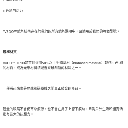
>
色彩的活力
>
鏡片技術存在於我們的所有鏡片選項中，且適用於我們的每個型號。
*V3DO™
鏡框材質
是首個採用
以上生物基材（
）製作
列印
AVEO™ TR90
50%
biobased material
3D
的材質，成為光學材料領域近來最創新的材料之一。
一種看起來像是尼龍和碳纖維之間真正結合的產品。
輕量的眼鏡不會使耳朵疲勞，也不會在鼻子上留下痕跡，且對戶外生活和體育活
動有強大的抗壓力。