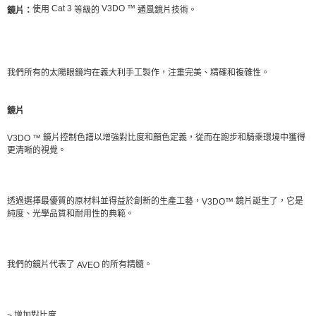
Cat 3
V3DO ™
使用
等級的
通風鏡片技術。
鏡片：
我們所有的太陽眼鏡均在義大利手工製作，注重完美、精確和複雜性。
鏡片
鏡片控制色譜以增強對比度和顏色定義，從而在跑步和騎乘環境中獲得
V3DO ™
更清晰的視覺。
透過選擇最優質的原材料並得益於創新的生產工藝，
鏡片誕生了，它是
V3DO™
純度、光學品質和耐用性的典範。
我們的鏡片代表了
的所有精髓。
AVEO
增加對比度