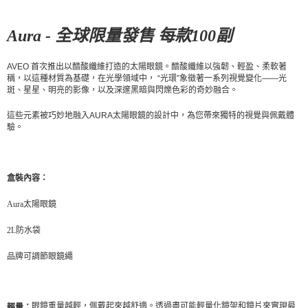
付款後7-11取貨
每筆NT$80，滿NT$10,000(含以上)免運費
Aura - 全球限量發售 每款100副
宅配
每筆NT$130，滿NT$10,000(含以上)免運費
AVEO 首次推出以醋酸纖維打造的太陽眼鏡。醋酸纖維以強韌、輕盈、柔軟著
稱，以這種材質為基礎，在光學領域中， “光環”象徵著一系列視覺變化——光
斑、星星、明亮的影像，以及深邃黑暗與閃爍色彩的奇妙融合。
這些元素被巧妙地融入AURA太陽眼鏡的設計中，為您帶來獨特的視覺與佩戴體
驗。
盒裝內容：
Aura太陽眼鏡
2L防水袋
品牌可調節眼鏡繩
眼鏡重量越輕，佩戴起來越舒適。透過盡可能輕量化鏡架和鏡片來實現最
輕量：