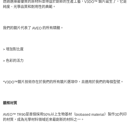
透過選擇最優質的原材料並得益於創新的生產工藝，
鏡片誕生了，它是
V3DO™
純度、光學品質和耐用性的典範。
我們的鏡片代表了
的所有精髓。
AVEO
增加對比度
>
色彩的活力
>
鏡片技術存在於我們的所有鏡片選項中，且適用於我們的每個型號。
*V3DO™
鏡框材質
是首個採用
以上生物基材（
）製作
列印
AVEO™ TR90
50%
biobased material
3D
的材質，成為光學材料領域近來最創新的材料之一。