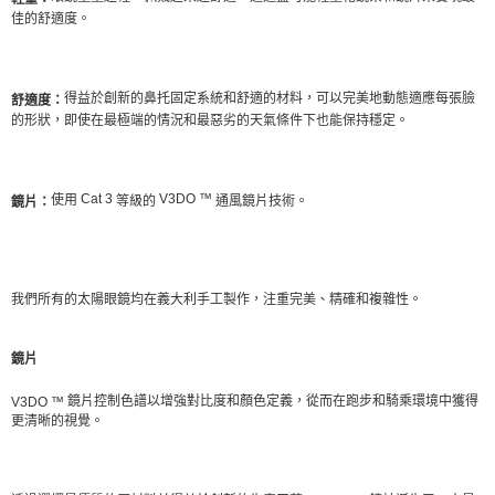
佳的舒適度。
得益於創新的鼻托固定系統和舒適的材料，可以完美地動態適應每張臉
舒適度：
的形狀，即使在最極端的情況和最惡劣的天氣條件下也能保持穩定。
Cat 3
V3DO ™
使用
等級的
通風鏡片技術。
鏡片：
我們所有的太陽眼鏡均在義大利手工製作，注重完美、精確和複雜性。
鏡片
鏡片控制色譜以增強對比度和顏色定義，從而在跑步和騎乘環境中獲得
V3DO ™
更清晰的視覺。