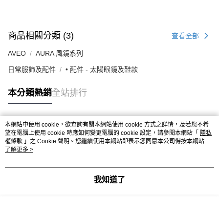
商品相關分類 (3)
查看全部
AVEO
AURA 風鏡系列
日常服飾及配件
• 配件 - 太陽眼鏡及鞋款
本分類熱銷
全站排行
本網站中使用 cookie，欲查詢有關本網站使用 cookie 方式之詳情，及若您不希
熱門標籤
望在電腦上使用 cookie 時應如何變更電腦的 cookie 設定，請參閱本網站「
隱私
權條款
」之 Cookie 聲明。您繼續使用本網站即表示您同意本公司得按本網站使
用條款之 Cookie 聲明使用 cookie。
了解更多 >
我知道了