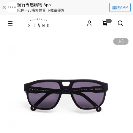
騎行專屬購物 App
開啟APP
陪你一起探索世界 下載享優惠
0
1
/
5