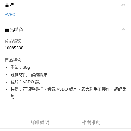
品牌
信用卡一次付款
AVEO
超商取貨付款
商品特色
LINE Pay
商品編號
Apple Pay
10085338
Google Pay
商品特色
運送方式
重量：35g
鏡框材質：醋酸纖維
全家店到店
鏡片：V3DO 鏡片
每筆NT$80，滿NT$10,000(含以上)免運費
特點：可調整鼻托，透氣 V3DO 鏡片，義大利手工製作，超輕柔
付款後全家取貨
韌
每筆NT$80，滿NT$10,000(含以上)免運費
7-11店到店
每筆NT$80，滿NT$10,000(含以上)免運費
詳細說明
相關推薦