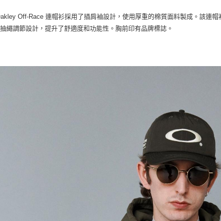
Oakley Off-Race 連帽衫採用了插肩袖設計，使用厚重的棉質面料製成。該
的抽繩調節設計，提升了舒適度和功能性。胸前印有品牌標誌。