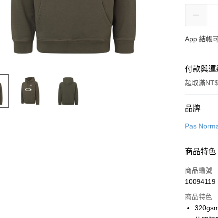
App 結
付款與運
超取滿NT$
付款方式
品牌
信用卡一
Pas Norma
超商取貨
商品特色
LINE Pay
商品編號
Apple Pay
10094119
商品特色
Google Pa
320g