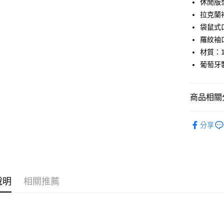
休閒版
運送方式
拉克蘭
袋鼠式
全家店到
羅紋袖
每筆NT$8
材質：
付款後全
葡萄牙
每筆NT$8
7-11店到
商品相關分
每筆NT$8
Pas Norma
分享
付款後7-1
日常服飾
每筆NT$8
🔥 零碼專
宅配
每筆NT$1
說明
相關推薦