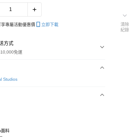
清除
帳可享專屬活動優惠價
立即下載
紀錄
送方式
10,000免運
次付款
l Studios
付款
y
sm面料