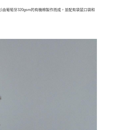
連帽衫由葡萄牙320gsm的有機棉製作而成，並配有袋鼠口袋和