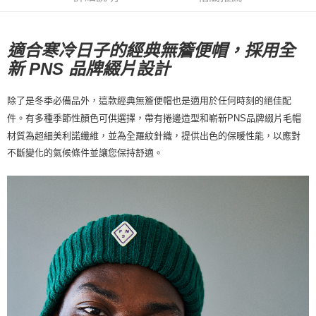
付款後7-11取貨
每筆NT$80，滿NT$10,000(含以上)免運費
適合寒冷日子的經典無簷便帽，採用全
宅配
新 PNS 品牌綴片設計
每筆NT$130，滿NT$10,000(含以上)免運費
除了是冬季必備品外，這款經典無簷便帽也是適用於任何時刻的絕佳配
毛帽
件。有多種季節性顏色可供選擇，帶有捲邊造型和嶄新PNS品牌綴片
材質為超細美利諾纖維，並為全羅紋針織，提供出色的保暖性能，以應對
不斷變化的氣候條件並讓您保持舒適。