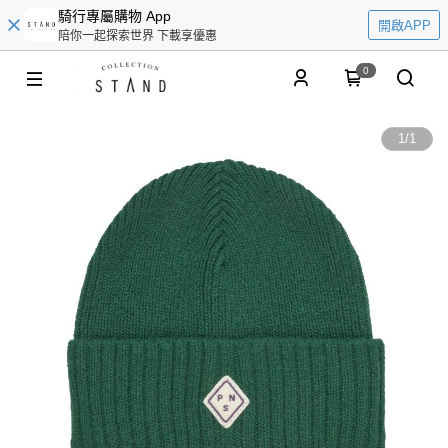
騎行專屬購物 App
開啟APP
陪你一起探索世界 下載享優惠
0
1
/
1