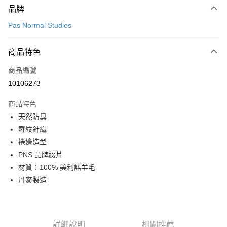
品牌
信用卡一次付款
Pas Normal Studios
超商取貨付款
商品特色
LINE Pay
商品編號
Apple Pay
10106273
Google Pay
商品特色
運送方式
天然防臭
羅紋針織
全家店到店
捲邊造型
每筆NT$80，滿NT$10,000(含以上)免運費
PNS 品牌綴片
付款後全家取貨
材質：100% 美利諾羊毛
每筆NT$80，滿NT$10,000(含以上)免運費
丹麥製造
7-11店到店
每筆NT$80，滿NT$10,000(含以上)免運費
詳細說明
相關推薦