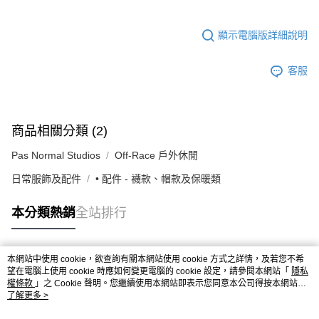
顯示電腦版詳細說明
客服
商品相關分類 (2)
Pas Normal Studios
Off-Race 戶外休閒
日常服飾及配件
• 配件 - 襪款、帽款及保暖類
本分類熱銷
全站排行
本網站中使用 cookie，欲查詢有關本網站使用 cookie 方式之詳情，及若您不希
熱門標籤
望在電腦上使用 cookie 時應如何變更電腦的 cookie 設定，請參閱本網站「
隱私
權條款
」之 Cookie 聲明。您繼續使用本網站即表示您同意本公司得按本網站使
用條款之 Cookie 聲明使用 cookie。
了解更多 >