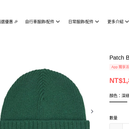
精選優惠 🎉
自行車服飾/配件
日常服飾/配件
更多介紹
Patch
App 獨享
NT$1,
顏色：深
數量