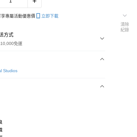
帳可享專屬活動優惠價
立即下載
清除
紀錄
送方式
10,000免運
次付款
l Studios
付款
y
臭
織