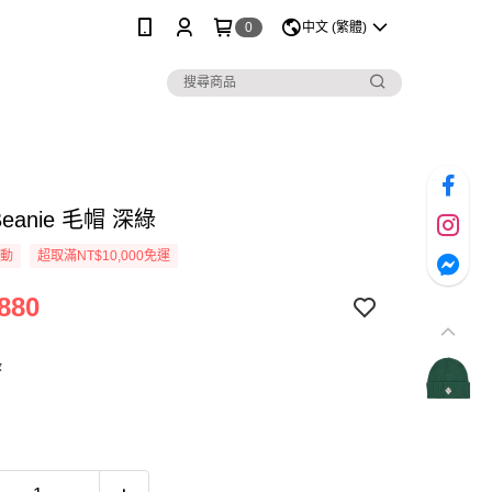
0
中文 (繁體)
 Beanie 毛帽 深綠
活動
超取滿NT$10,000免運
880
綠