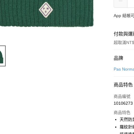
App 結
付款與運
超取滿NT$
付款方式
品牌
信用卡一
Pas Norma
超商取貨
商品特色
LINE Pay
商品編號
Apple Pay
10106273
商品特色
Google Pa
天然防
羅紋針
運送方式