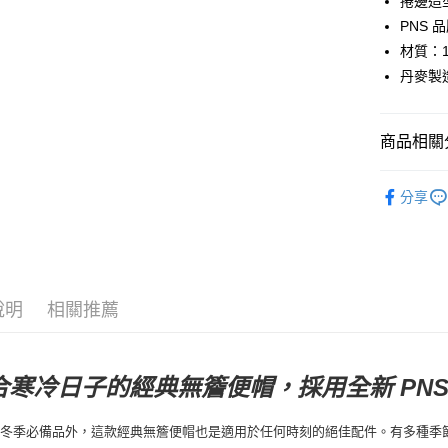
捲邊造
PNS 
全家店到
材質：1
每筆NT$8
丹麥製
付款後全
每筆NT$8
商品相關分
7-11店到
Pas Norma
每筆NT$8
分享
日常服飾
付款後7-1
每筆NT$8
宅配
說明
相關推薦
每筆NT$1
合寒冷日子的經典無簷便帽，採用全新 PNS
冬季必備品外，這款經典無簷便帽也是適用於任何時刻的絕佳配件。有多種季節