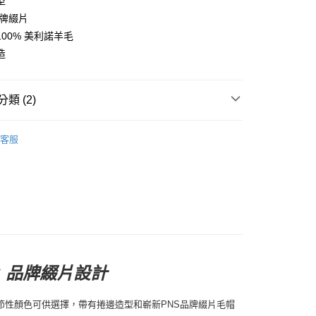
型
品牌綴片
店
00% 美利諾羊毛
0，滿NT$10,000(含以上)免運費
造
家取貨
0，滿NT$10,000(含以上)免運費
類 (2)
店
l Studios
Off-Race 戶外休閒
0，滿NT$10,000(含以上)免運費
客服
及配件
• 配件 - 襪款、帽款及保暖類
1取貨
0，滿NT$10,000(含以上)免運費
30，滿NT$10,000(含以上)免運費
 品牌綴片設計
毛帽
性顏色可供選擇，帶有捲邊造型和嶄新PNS品牌綴片