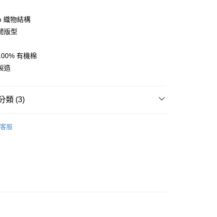
y
sm 織物結構
閒版型
00% 有機棉
店
製造
0，滿NT$10,000(含以上)免運費
家取貨
類 (3)
0，滿NT$10,000(含以上)免運費
l Studios
Off-Race 戶外休閒
店
客服
0，滿NT$10,000(含以上)免運費
及配件
• 上衣 - 短袖 T-Shirt
區
Pas Normal Studios 休閒機能
1取貨
0，滿NT$10,000(含以上)免運費
30，滿NT$10,000(含以上)免運費