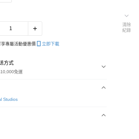
清除
紀錄
帳可享專屬活動優惠價
立即下載
送方式
10,000免運
次付款
l Studios
付款