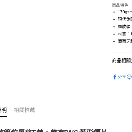
商品特色
Google Pa
170g
現代休
運送方式
羅紋領
材質：1
全家店到
葡萄牙
每筆NT$8
付款後全
商品相關分
每筆NT$8
Pas Norma
7-11店到
分享
每筆NT$8
日常服飾
🔥 零碼專
付款後7-1
每筆NT$8
說明
相關推薦
宅配
每筆NT$1