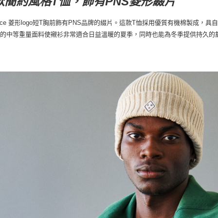
款
簡約風格T恤，飾有PNS菱形綴片
-Race 菱形logo短T胸前飾有PNS品牌的綴片。這款T恤採用優質有機棉製
新的中等重量面料使襯衫非常適合日益溫暖的夏季，同時也能為冬季提供持久的