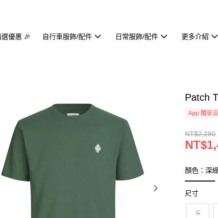
精選優惠 🎉
自行車服飾/配件
日常服飾/配件
更多介紹
Patch 
App 獨享
NT$2,280
NT$1,
顏色：深
尺寸
S