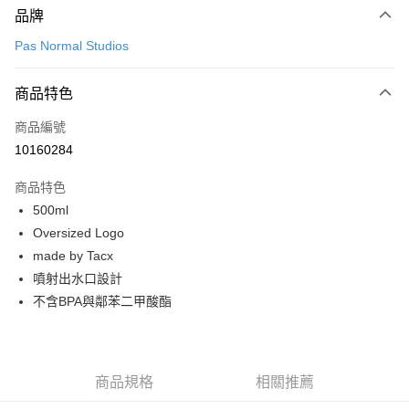
品牌
信用卡一次付款
Pas Normal Studios
超商取貨付款
商品特色
LINE Pay
商品編號
Apple Pay
10160284
Google Pay
商品特色
運送方式
500ml
Oversized Logo
全家店到店
made by Tacx
每筆NT$80，滿NT$10,000(含以上)免運費
噴射出水口設計
付款後全家取貨
不含BPA與鄰苯二甲酸酯
每筆NT$80，滿NT$10,000(含以上)免運費
7-11店到店
每筆NT$80，滿NT$10,000(含以上)免運費
商品規格
相關推薦