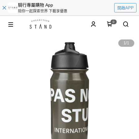
騎行專屬購物 App
開啟APP
陪你一起探索世界 下載享優惠
0
1
/
1