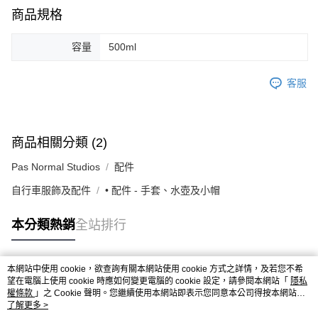
付款後7-11取貨
商品規格
每筆NT$80，滿NT$10,000(含以上)免運費
容量
500ml
宅配
每筆NT$130，滿NT$10,000(含以上)免運費
客服
商品相關分類 (2)
Pas Normal Studios
配件
自行車服飾及配件
• 配件 - 手套、水壺及小帽
本分類熱銷
全站排行
本網站中使用 cookie，欲查詢有關本網站使用 cookie 方式之詳情，及若您不希
熱門標籤
望在電腦上使用 cookie 時應如何變更電腦的 cookie 設定，請參閱本網站「
隱私
權條款
」之 Cookie 聲明。您繼續使用本網站即表示您同意本公司得按本網站使
用條款之 Cookie 聲明使用 cookie。
了解更多 >