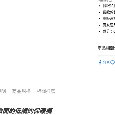
Google Pa
腳跟和
長款剪
運送方式
高吸濕
男女通
全家店到
成分：6
每筆NT$8
付款後全
商品相關分
每筆NT$8
Pas Norma
7-11店到
分享
每筆NT$8
自行車服
付款後7-1
每筆NT$8
說明
商品規格
相關推薦
宅配
每筆NT$1
款簡約低調的保暖襪