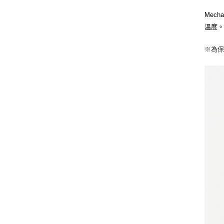
Mec
溫度。 
※
為