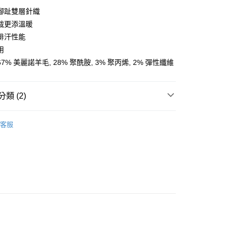
y
腳趾雙層針織
裁更添溫暖
排汗性能
用
店
7% 美麗諾羊毛, 28% 聚酰胺, 3% 聚丙烯, 2% 彈性纖維
0，滿NT$10,000(含以上)免運費
家取貨
類 (2)
0，滿NT$10,000(含以上)免運費
l Studios
配件
店
客服
0，滿NT$10,000(含以上)免運費
飾及配件
• 配件 - 車襪、鞋套及卡鞋
1取貨
0，滿NT$10,000(含以上)免運費
30，滿NT$10,000(含以上)免運費