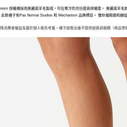
hanism 保暖襪採用美麗諾羊毛製成，可在寒冷的月份提高保暖度。 美麗諾
此款襪子有Pas Normal Studios 和 Mechanism 品牌標誌。 雙針織鞋
保障消費者權益及基於個人衛生考量，襪子經售出後不提供退換貨服務（商品寄