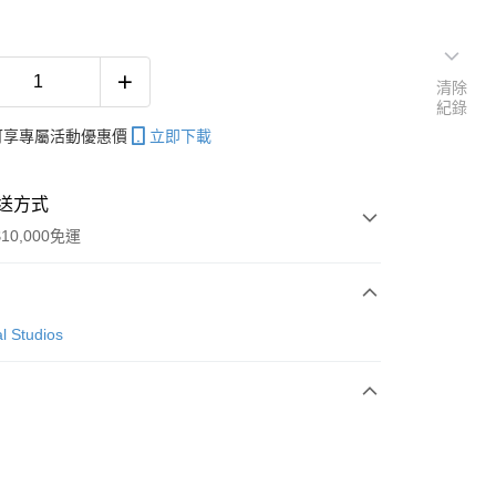
清除
紀錄
帳可享專屬活動優惠價
立即下載
送方式
10,000免運
次付款
l Studios
付款