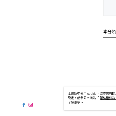
本分類
本網站中使用 cookie，欲查詢有關
設定，請參閱本網站「
隱私權條款
使用 cookie。
了解更多 >