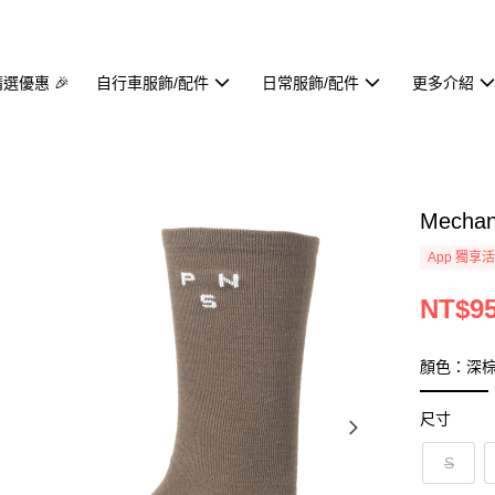
精選優惠 🎉
自行車服飾/配件
日常服飾/配件
更多介紹
Mecha
App 獨享
NT$9
顏色：深
尺寸
S