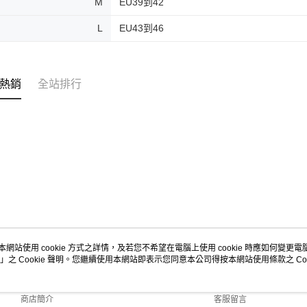
M
EU39到42
L
EU43到46
熱銷
全站排行
本網站使用 cookie 方式之詳情，及若您不希望在電腦上使用 cookie 時應如何變更電腦的
」之 Cookie 聲明。您繼續使用本網站即表示您同意本公司得按本網站使用條款之 Coo
關於我們
客服資訊
品牌故事
購物說明
商店簡介
客服留言