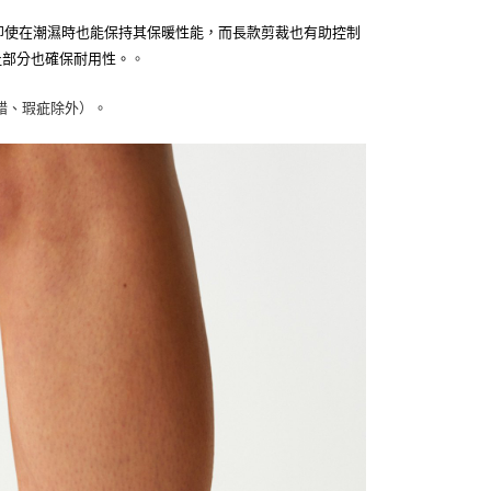
羊毛即使在潮濕時也能保持其保暖性能，而長款剪裁也有助控制
跟和腳趾部分也確保耐用性。
。
。
錯、瑕疵除外）