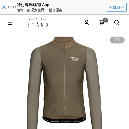
騎行專屬購物 App
開啟APP
陪你一起探索世界 下載享優惠
0
1
/
3