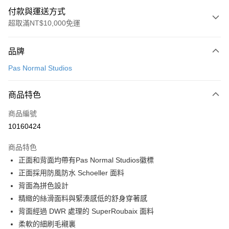
付款與運送方式
超取滿NT$10,000免運
付款方式
品牌
信用卡一次付款
Pas Normal Studios
超商取貨付款
商品特色
LINE Pay
商品編號
Apple Pay
10160424
Google Pay
商品特色
運送方式
正面和背面均帶有Pas Normal Studios徽標
正面採用防風防水 Schoeller 面料
全家店到店
背面為拼色設計
每筆NT$80，滿NT$10,000(含以上)免運費
精緻的絲滑面料與緊湊感低的舒身穿著感
付款後全家取貨
背面經過 DWR 處理的 SuperRoubaix 面料
每筆NT$80，滿NT$10,000(含以上)免運費
柔軟的細刷毛襯裏