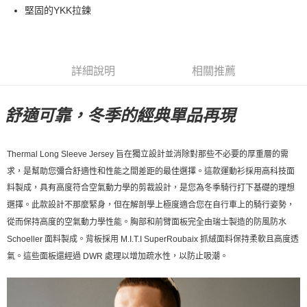
堅固的YKK拉鍊
7-11店到店
每筆NT$80，滿NT$10,000(含以上)免運費
付款後7-11取貨
詳細說明
相關推薦
每筆NT$80，滿NT$10,000(含以上)免運費
宅配
舒適可靠，冬季的經典單品再現
每筆NT$130，滿NT$10,000(含以上)免運費
Thermal Long Sleeve
Jersey 旨在獨立設計並消除對那些不必要的厚重層的需
求，是幫助您彌合舒適性和性能之間差距的最佳選擇。這款運動衫採用高科技面
料製成，具有高度符合空氣動力學的剪裁設計，是您為冬季騎行打下基礎的理想
選擇。此款設計不那麼緊身，但在解剖學上極度適合您在自行車上的騎行姿勢，
從而保持高度的空氣動力學性能。胸部和前臂面板完全由瑞士製造的防風防水
Schoeller 面料製成。背板採用 M.I.T.I SuperRoubaix 抓絨面料保持柔軟且高度透
氣。這些面板還經過 DWR 處理以增加疏水性，以防止吸潮。