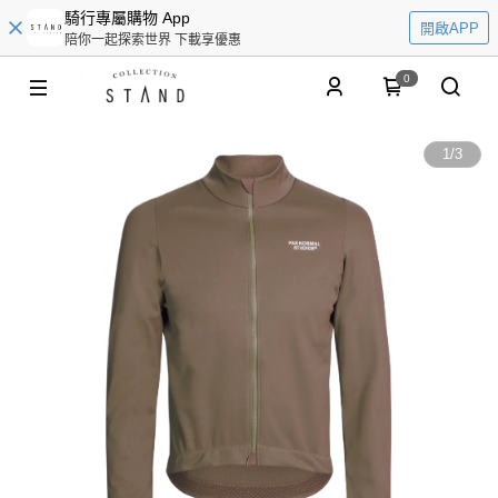
騎行專屬購物 App
開啟APP
陪你一起探索世界 下載享優惠
0
1
/
3