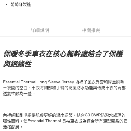
葡萄牙製造
7-11店到店
每筆NT$80，滿NT$10,000(含以上)免運費
付款後7-11取貨
詳細說明
相關推薦
每筆NT$80，滿NT$10,000(含以上)免運費
宅配
每筆NT$130，滿NT$10,000(含以上)免運費
保暖冬季車衣在核心軀幹處結合了保護
與絕緣性
Essential Thermal Long Sleeve Jersey 填補了風衣外套和厚重刷毛
車衣間的空白。車衣將胸部和手臂的防風防水功能與傳統車衣的背部
透氣性融為一體。
C0 DWR
內裡網狀刷毛提供肌膚更好的溫度調節。結合
防潑水處理的
Essential Thermal
彈性面料，使
長袖車衣成為適合所有類型騎乘的靈
活搭配層。