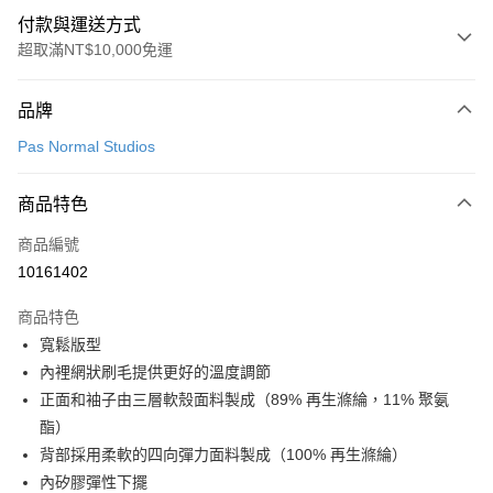
付款與運送方式
超取滿NT$10,000免運
付款方式
品牌
信用卡一次付款
Pas Normal Studios
超商取貨付款
商品特色
LINE Pay
商品編號
Apple Pay
10161402
Google Pay
商品特色
運送方式
寬鬆版型
內裡網狀刷毛提供更好的溫度調節
全家店到店
正面和袖子由三層軟殼面料製成（89% 再生滌綸，11% 聚氨
每筆NT$80，滿NT$10,000(含以上)免運費
酯）
付款後全家取貨
背部採用柔軟的四向彈力面料製成（100% 再生滌綸）
每筆NT$80，滿NT$10,000(含以上)免運費
內矽膠彈性下擺