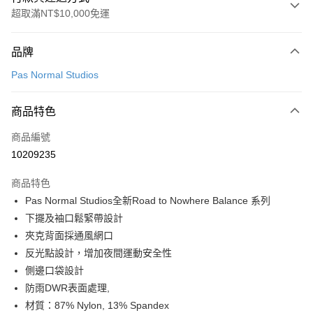
超取滿NT$10,000免運
付款方式
品牌
信用卡一次付款
Pas Normal Studios
超商取貨付款
商品特色
LINE Pay
商品編號
Apple Pay
10209235
Google Pay
商品特色
運送方式
Pas Normal Studios全新Road to Nowhere Balance 系列
下擺及袖口鬆緊帶設計
全家店到店
夾克背面採通風網口
每筆NT$80，滿NT$10,000(含以上)免運費
反光點設計，增加夜間運動安全性
付款後全家取貨
側邊口袋設計
每筆NT$80，滿NT$10,000(含以上)免運費
防雨DWR表面處理,
材質：87% Nylon, 13% Spandex
7-11店到店