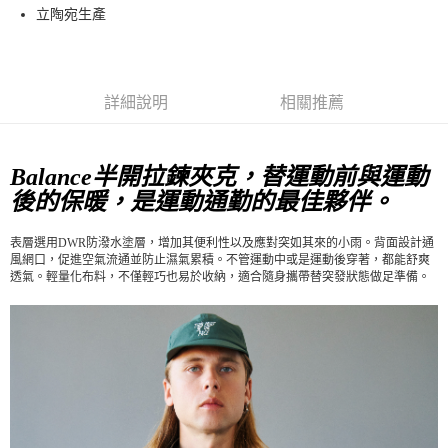
立陶宛生產
每筆NT$80，滿NT$10,000(含以上)免運費
付款後7-11取貨
每筆NT$80，滿NT$10,000(含以上)免運費
詳細說明
相關推薦
宅配
每筆NT$130，滿NT$10,000(含以上)免運費
Balance半開拉鍊夾克，替運動前與運動
後的保暖，是運動通勤的最佳夥伴。
表層選用DWR防潑水塗層，增加其便利性以及應對突如其來的小雨。背面設計通
風網口，促進空氣流通並防止濕氣累積。不管運動中或是運動後穿著，都能舒爽
透氣。輕量化布料，不僅輕巧也易於收納，適合隨身攜帶替突發狀態做足準備。