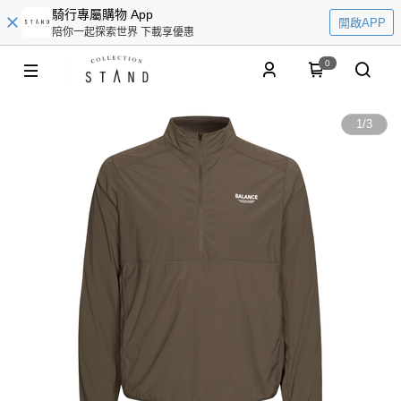
騎行專屬購物 App
開啟APP
陪你一起探索世界 下載享優惠
0
1
/
3