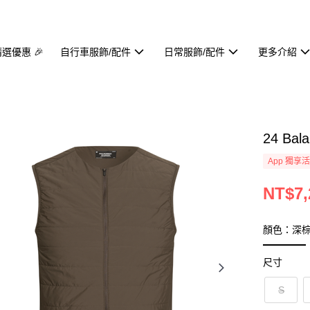
精選優惠 🎉
自行車服飾/配件
日常服飾/配件
更多介紹
24 Ba
App 獨享
NT$7,
顏色：深
尺寸
S