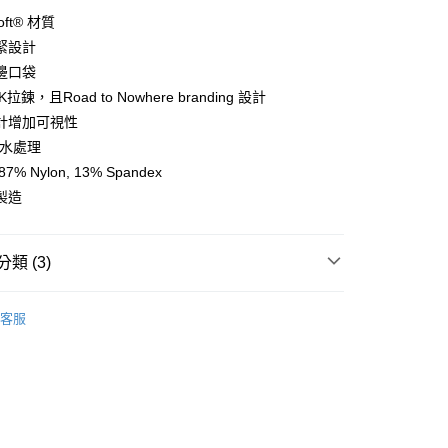
y
oft® 材質
緊設計
邊口袋
拉鍊，且Road to Nowhere branding 設計
店
計增加可視性
0，滿NT$10,000(含以上)免運費
防水處理
家取貨
7% Nylon, 13% Spandex
0，滿NT$10,000(含以上)免運費
製造
店
0，滿NT$10,000(含以上)免運費
類 (3)
1取貨
l Studios
Balance 運動健身系列
客服
0，滿NT$10,000(含以上)免運費
及配件
• 外著 - 背心及外套
及配件
• 室內運動及健身
30，滿NT$10,000(含以上)免運費