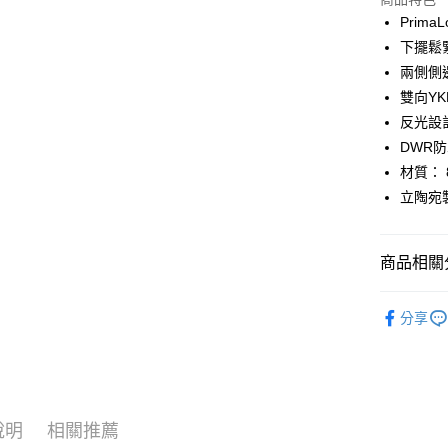
Google Pa
PrimaL
下擺鬆
運送方式
兩側側
雙向YKK
全家店到
反光設
每筆NT$8
DWR
付款後全
材質： 8
每筆NT$8
立陶宛
7-11店到
每筆NT$8
商品相關分
付款後7-1
Pas Norma
分享
每筆NT$8
日常服飾
宅配
日常服飾
每筆NT$1
說明
相關推薦