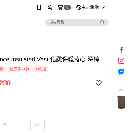
0
中文 (繁體)
lance Insulated Vest 化纖保暖背心 深棕
活動
超取滿NT$10,000免運
280
棕
M
L
XL