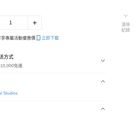
清除
紀錄
帳可享專屬活動優惠價
立即下載
送方式
10,000免運
次付款
l Studios
付款