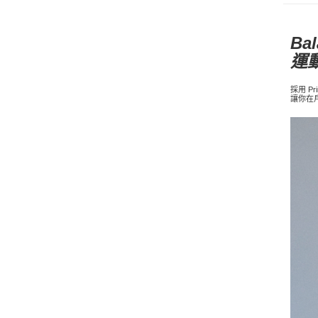
B
運
採用 P
讓你在