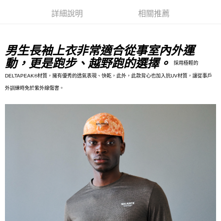
每筆NT$80，滿NT$10,000(含以上)免運費
詳細說明
相關推薦
付款後7-11取貨
每筆NT$80，滿NT$10,000(含以上)免運費
男生長袖上衣非常適合從事室內外運
動，更是跑步、越野跑的選擇。
宅配
採用極輕的
每筆NT$130，滿NT$10,000(含以上)免運費
DELTAPEAK®材質，擁有優秀的透氣表現、快乾，此外，此款背心也加入抗UV材質，讓從事戶
外訓練時免於紫外線傷害。