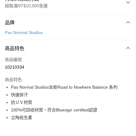
超取滿NT$10,000免運
付款方式
品牌
信用卡一次付款
Pas Normal Studios
超商取貨付款
商品特色
LINE Pay
商品編號
Apple Pay
10210334
Google Pay
商品特色
運送方式
Pas Normal Studios全新Road to Nowhere Balance 系列
快速排汗
全家店到店
抗ＵＶ材質
每筆NT$80，滿NT$10,000(含以上)免運費
100%可回收材質，符合Bluesign certified認證
付款後全家取貨
立陶宛生產
每筆NT$80，滿NT$10,000(含以上)免運費
7-11店到店