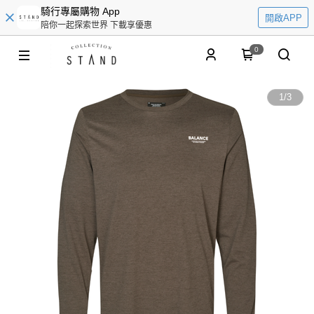
騎行專屬購物 App
開啟APP
陪你一起探索世界 下載享優惠
0
1
/
3