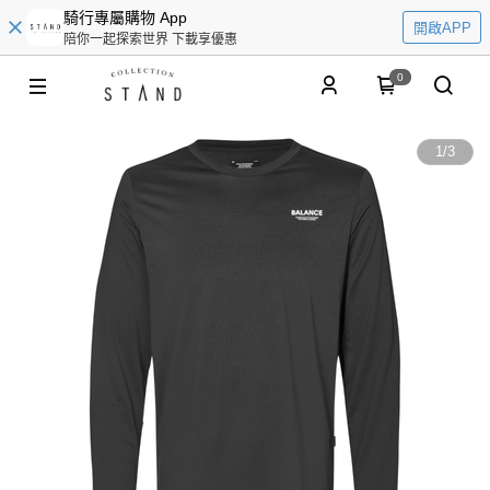
騎行專屬購物 App
開啟APP
陪你一起探索世界 下載享優惠
0
1
/
3