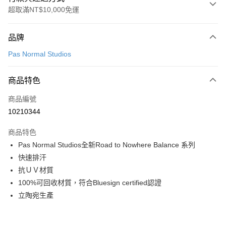
超取滿NT$10,000免運
付款方式
品牌
信用卡一次付款
Pas Normal Studios
超商取貨付款
商品特色
LINE Pay
商品編號
Apple Pay
10210344
Google Pay
商品特色
運送方式
Pas Normal Studios全新Road to Nowhere Balance 系列
快速排汗
全家店到店
抗ＵＶ材質
每筆NT$80，滿NT$10,000(含以上)免運費
100%可回收材質，符合Bluesign certified認證
付款後全家取貨
立陶宛生產
每筆NT$80，滿NT$10,000(含以上)免運費
7-11店到店