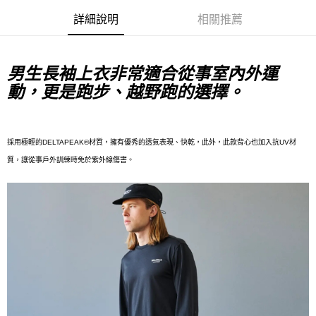
每筆NT$80，滿NT$10,000(含以上)免運費
詳細說明
相關推薦
付款後7-11取貨
每筆NT$80，滿NT$10,000(含以上)免運費
男生長袖上衣非常適合從事室內外運
宅配
動，更是跑步、越野跑的選擇。
每筆NT$130，滿NT$10,000(含以上)免運費
採用極輕的DELTAPEAK®材質，擁有優秀的透氣表現、快乾，此外，此款背心也加入抗UV材
質，讓從事戶外訓練時免於紫外線傷害。