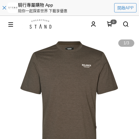
騎行專屬購物 App
開啟APP
陪你一起探索世界 下載享優惠
0
1
/
3