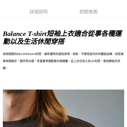
7-11店到店
每筆NT$80，滿NT$10,000(含以上)免運費
詳細說明
相關推薦
付款後7-11取貨
每筆NT$80，滿NT$10,000(含以上)免運費
Balance T-shirt短袖上衣適合從事各種運
宅配
動以及生活休閒穿搭
每筆NT$130，滿NT$10,000(含以上)免運費
採用極輕的DELTAPEAK®材質，擁有優秀的透氣表現、快乾，不管是室內外的體能訓練，田徑或
森林間跑步，都非常合適。考量夏季運動紫外線曝曬，此上衣也加入抗UV材質，使訓練如虎添
翼。