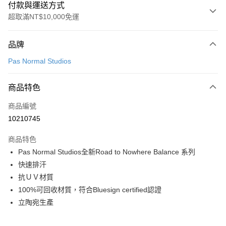
付款與運送方式
超取滿NT$10,000免運
付款方式
品牌
信用卡一次付款
Pas Normal Studios
超商取貨付款
商品特色
LINE Pay
商品編號
Apple Pay
10210745
Google Pay
商品特色
運送方式
Pas Normal Studios全新Road to Nowhere Balance 系列
快速排汗
全家店到店
抗ＵＶ材質
每筆NT$80，滿NT$10,000(含以上)免運費
100%可回收材質，符合Bluesign certified認證
付款後全家取貨
立陶宛生產
每筆NT$80，滿NT$10,000(含以上)免運費