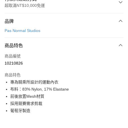
超取滿NT$10,000免運
付款方式
品牌
信用卡一次付款
Pas Normal Studios
超商取貨付款
商品特色
LINE Pay
商品編號
Apple Pay
10210826
Google Pay
商品特色
運送方式
專為騎乘所設計的運動內衣
布料：83% Nylon, 17% Elastane
全家店到店
前後放置Mesh材質
每筆NT$80，滿NT$10,000(含以上)免運費
採用競賽需求剪裁
付款後全家取貨
葡萄牙製造
每筆NT$80，滿NT$10,000(含以上)免運費
7-11店到店