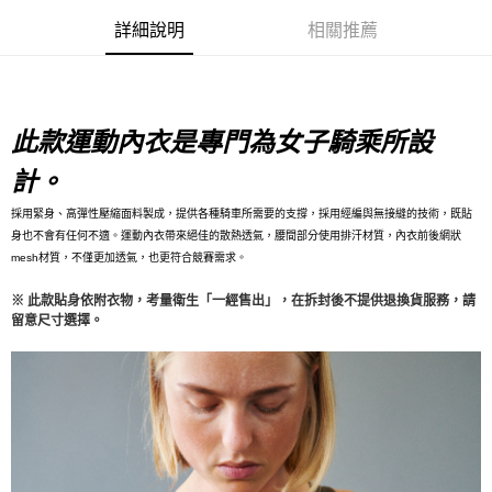
每筆NT$80，滿NT$10,000(含以上)免運費
詳細說明
相關推薦
付款後7-11取貨
每筆NT$80，滿NT$10,000(含以上)免運費
宅配
此款運動內衣是專門為女子騎乘所設
每筆NT$130，滿NT$10,000(含以上)免運費
採用緊身、高彈性壓縮面料製成，提供各種騎車所需要的支撐，採用經編與無接縫的技術，既貼
身也不會有任何不適。運動內衣帶來絕佳的散熱透氣，腰間部分使用排汗材質，內衣前後網狀
mesh材質，不僅更加透氣，也更符合競賽需求。
※ 此款貼身依附衣物，考量衛生「一經售出」，在拆封後不提供退換貨服務，請
留意尺寸選擇。