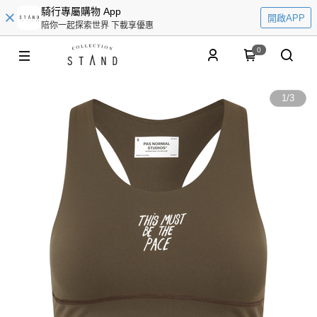
騎行專屬購物 App
開啟APP
陪你一起探索世界 下載享優惠
0
1
/
3