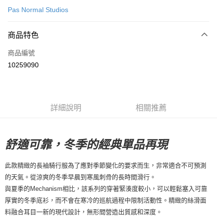
Pas Normal Studios
超商取貨付款
商品特色
LINE Pay
商品編號
Apple Pay
10259090
Google Pay
運送方式
詳細說明
相關推薦
全家店到店
每筆NT$80，滿NT$10,000(含以上)免運費
付款後全家取貨
舒適可靠，冬季的經典單品再現
每筆NT$80，滿NT$10,000(含以上)免運費
此款精緻的長袖騎行服為了應對季節變化的要求而生，非常適合不可預測
7-11店到店
的天氣。從涼爽的冬季早晨到寒風刺骨的長時間滑行。
每筆NT$80，滿NT$10,000(含以上)免運費
與夏季的Mechanism相比，該系列的穿著緊湊度較小，可以輕鬆塞入可靠
厚實的冬季底衫，而不會在寒冷的巡航過程中限制活動性。精緻的絲滑面
付款後7-11取貨
料融合耳目一新的現代設計，無形間營造出質感和深度。