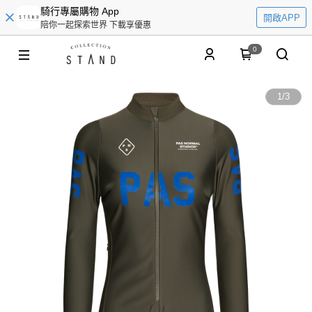
騎行專屬購物 App
開啟APP
陪你一起探索世界 下載享優惠
0
1
/
3