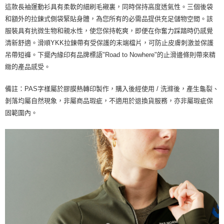
每筆NT$80，滿NT$10,000(含以上)免運費
這款長袖運動衫具有柔軟的細刷毛襯裏，同時保持高度透氣性。三個後袋
宅配
和額外的拉鍊式側袋緊貼身體，為您所有的必需品提供充足儲物空間。該
服裝具有抗微生物和親水性，使您保持乾爽，即便在你奮力踩踏時仍感覺
每筆NT$130，滿NT$10,000(含以上)免運費
清新舒適。滑順YKK拉鍊帶有受保護的末端檔片，可防止皮膚刺激並保護
吊帶短褲。下擺內緣印有品牌標語"Road to Nowhere"的止滑邊條則帶來精
緻的產品感受。
備註：PAS字樣屬於膠膜熱轉印製作，購入後經使用 / 洗滌後，產生龜裂、
剝落均屬自然現象，非屬商品瑕疵，不適用於退換貨服務，亦非屬瑕疵保
固範圍內。