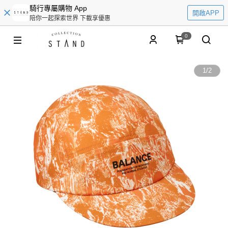
騎行專屬購物 App
開啟APP
陪你一起探索世界 下載享優惠
0
1
/
2