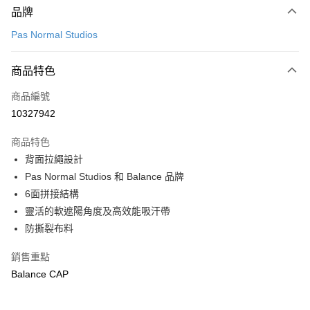
品牌
信用卡一次付款
Pas Normal Studios
超商取貨付款
商品特色
LINE Pay
商品編號
Apple Pay
10327942
Google Pay
商品特色
運送方式
背面拉繩設計
Pas Normal Studios 和 Balance 品牌
全家店到店
6面拼接結構
每筆NT$80，滿NT$10,000(含以上)免運費
靈活的軟遮陽角度及高效能吸汗帶
付款後全家取貨
防撕裂布料
每筆NT$80，滿NT$10,000(含以上)免運費
銷售重點
7-11店到店
Balance CAP
每筆NT$80，滿NT$10,000(含以上)免運費