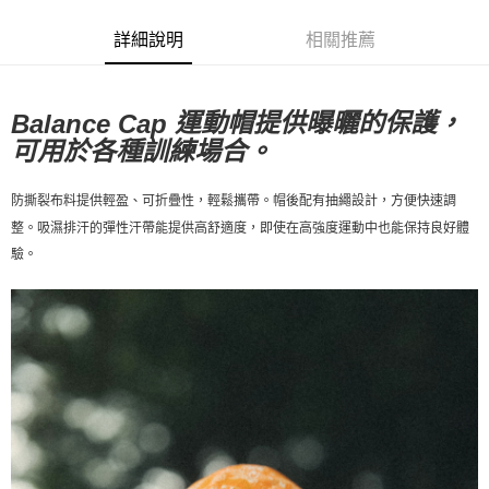
付款後7-11取貨
每筆NT$80，滿NT$10,000(含以上)免運費
詳細說明
相關推薦
宅配
每筆NT$130，滿NT$10,000(含以上)免運費
運動帽提供曝曬的保護，
Balance Cap
可用於各種訓練場合。
防撕裂布料提供輕盈、可折疊性，輕鬆攜帶。
帽後配有抽繩設計，方便快速調
整。
吸濕排汗的彈性汗帶能提供高舒適度，即使在高強度運動中也能保持良好體
驗。