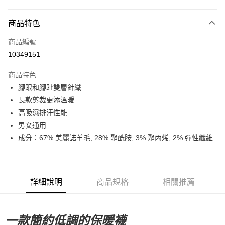
超商取貨付款
商品特色
LINE Pay
商品編號
Apple Pay
10349151
Google Pay
商品特色
運送方式
腳跟和腳趾雙層針織
長款剪裁更添溫暖
全家店到店
高吸濕排汗性能
每筆NT$80，滿NT$10,000(含以上)免運費
男女通用
付款後全家取貨
成分：67% 美麗諾羊毛, 28% 聚酰胺, 3% 聚丙烯, 2% 彈性纖維
每筆NT$80，滿NT$10,000(含以上)免運費
7-11店到店
每筆NT$80，滿NT$10,000(含以上)免運費
詳細說明
商品規格
相關推薦
付款後7-11取貨
每筆NT$80，滿NT$10,000(含以上)免運費
一款簡約低調的保暖襪