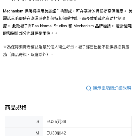
宅配
Mechanism 保暖襪採用美麗諾羊毛製成，可在寒冷的月份提高保暖度。 美
每筆NT$130，滿NT$10,000(含以上)免運費
麗諾羊毛即使在潮濕時也能保持其保暖性能，而長款剪裁也有助控制溫
度。 此款襪子有Pas Normal Studios 和 Mechanism 品牌標誌。 雙針織鞋
跟和腳趾部分也確保耐用性。
。
※
為保障消費者權益及基於個人衛生考量，襪子經售出後不提供退換貨服
。
務（商品寄錯、瑕疵除外）
顯示電腦版詳細說明
商品規格
S
EU35到38
M
EU39到42