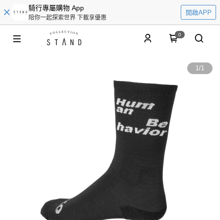
騎行專屬購物 App
開啟APP
陪你一起探索世界 下載享優惠
0
1
/
1