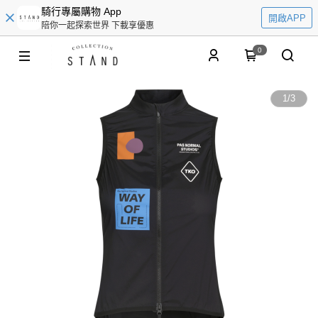
騎行專屬購物 App
開啟APP
陪你一起探索世界 下載享優惠
0
1
/
3