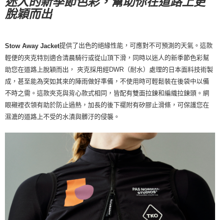
迷人的新季節色彩，幫助你在道路上更
每筆NT$80，滿NT$10,000(含以上)免運費
脫穎而出
宅配
每筆NT$130，滿NT$10,000(含以上)免運費
提供了出色的絕緣性能，可應對不可預測的天氣。這款
Stow Away Jacket
輕便的夾克特別適合清晨騎行或從山頂下滑，同時以迷人的新季節色彩幫
助您在道路上脫穎而出， 夾克採用經DWR（耐水）處理的日本面料技術製
成，甚至能為突如其來的陣雨做好準備，不使用時可輕鬆裝在後袋中以備
不時之需。這款夾克與背心款式相同，皆配有雙面拉鍊和編織拉鍊頭。網
眼襯裡衣領有助於防止過熱，加長的後下襬附有矽膠止滑條，可保護您在
濕漉的道路上不受的水漬與髒汙的侵襲。