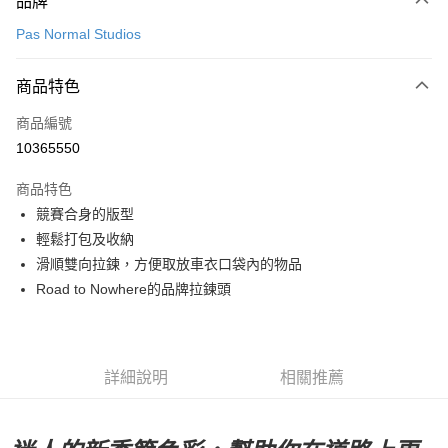
品牌
信用卡一次付款
Pas Normal Studios
超商取貨付款
商品特色
LINE Pay
商品編號
Apple Pay
10365550
Google Pay
商品特色
運送方式
競賽合身的版型
輕鬆打包及收納
全家店到店
滑順雙向拉鍊，方便取放車衣口袋內的物品
每筆NT$80，滿NT$10,000(含以上)免運費
Road to Nowhere的品牌拉鍊頭
付款後全家取貨
每筆NT$80，滿NT$10,000(含以上)免運費
7-11店到店
詳細說明
相關推薦
每筆NT$80，滿NT$10,000(含以上)免運費
付款後7-11取貨