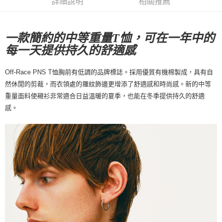
詳細說明
相關推薦
每筆NT$80，滿NT$10,000(含以上)免運費
付款後7-11取貨
一款簡約的中等重量T恤，可在一年中的
每筆NT$80，滿NT$10,000(含以上)免運費
每一天提供持久的舒適感
宅配
Off-Race PNS T恤胸前有低調的品牌標誌。採用優質有機棉製成，具有自
每筆NT$130，滿NT$10,000(含以上)免運費
然休閒的剪裁，而衣領處的羅紋飾邊更增添了舒適感和時尚感。新的中等
重量面料使襯衫非常適合日益溫暖的夏季，也能在冬季提供持久的舒適
感。