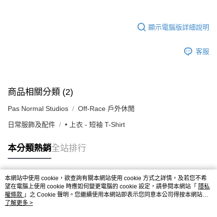
顯示電腦版詳細說明
客服
商品相關分類 (2)
Pas Normal Studios
Off-Race 戶外休閒
日常服飾及配件
• 上衣 - 短袖 T-Shirt
本分類熱銷
全站排行
本網站中使用 cookie，欲查詢有關本網站使用 cookie 方式之詳情，及若您不希
熱門標籤
望在電腦上使用 cookie 時應如何變更電腦的 cookie 設定，請參閱本網站「
隱私
權條款
」之 Cookie 聲明。您繼續使用本網站即表示您同意本公司得按本網站使
用條款之 Cookie 聲明使用 cookie。
了解更多 >