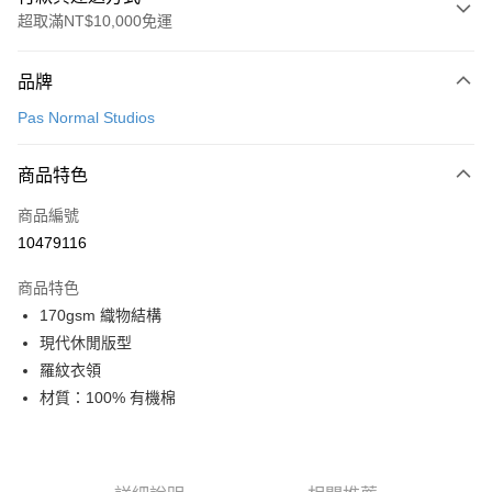
超取滿NT$10,000免運
付款方式
品牌
信用卡一次付款
Pas Normal Studios
超商取貨付款
商品特色
LINE Pay
商品編號
Apple Pay
10479116
Google Pay
商品特色
運送方式
170gsm 織物結構
現代休閒版型
全家店到店
羅紋衣領
每筆NT$80，滿NT$10,000(含以上)免運費
材質：100% 有機棉
付款後全家取貨
每筆NT$80，滿NT$10,000(含以上)免運費
7-11店到店