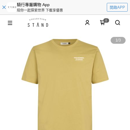
騎行專屬購物 App
開啟APP
陪你一起探索世界 下載享優惠
0
1
/
3