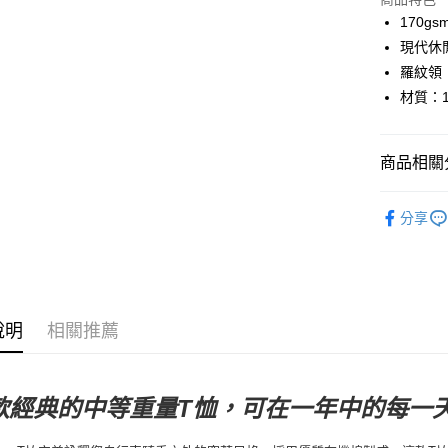
Google Pa
170g
現代休
運送方式
羅紋領
材質：1
全家店到
每筆NT$8
商品相關分
付款後全
每筆NT$8
Pas Norma
分享
7-11店到
日常服飾
每筆NT$8
付款後7-1
每筆NT$8
說明
相關推薦
宅配
每筆NT$1
款經典的中等重量T恤，可在一年中的每一