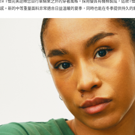
-Race T恤完美詮釋您自行車騎乘之外的穿著風格。採用優質有機棉製成，這
尚感。新的中等重量面料非常適合日益溫暖的夏季，同時也能在冬季提供持久的