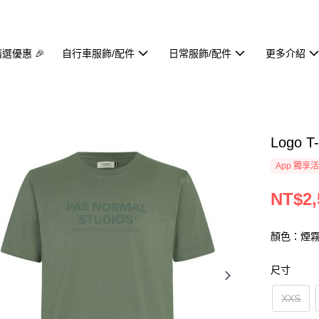
精選優惠 🎉
自行車服飾/配件
日常服飾/配件
更多介紹
Logo T
App 獨享
NT$2,
顏色：煙
尺寸
XXS