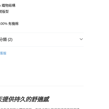
y
sm 織物結構
閒版型
00% 有機棉
店
0，滿NT$10,000(含以上)免運費
類 (2)
家取貨
0，滿NT$10,000(含以上)免運費
l Studios
Off-Race 戶外休閒
客服
店
及配件
• 上衣 - 短袖 T-Shirt
0，滿NT$10,000(含以上)免運費
1取貨
0，滿NT$10,000(含以上)免運費
30，滿NT$10,000(含以上)免運費
天提供持久的舒適感