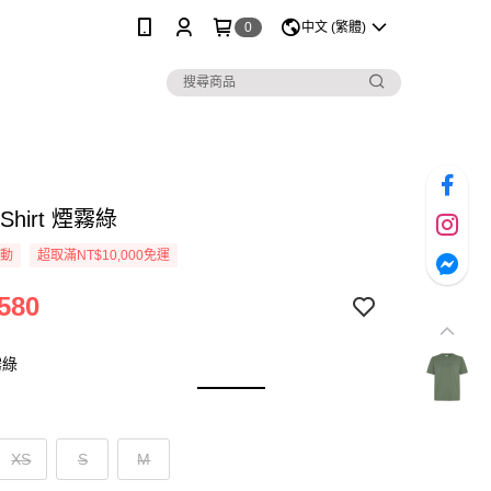
0
中文 (繁體)
-Shirt 煙霧綠
活動
超取滿NT$10,000免運
580
霧綠
XS
S
M