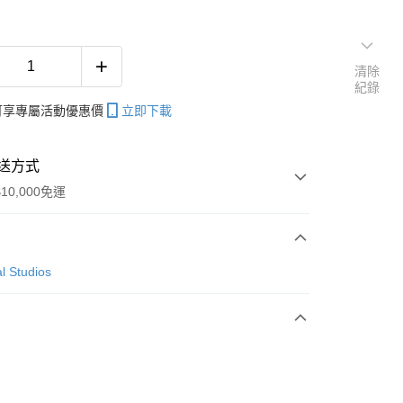
清除
紀錄
帳可享專屬活動優惠價
立即下載
送方式
10,000免運
次付款
l Studios
付款