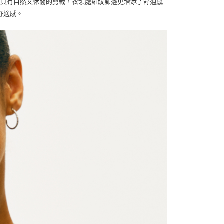
款T恤具有自然又休閒的剪裁，衣領處羅紋飾邊更增添了舒適感
舒適感。