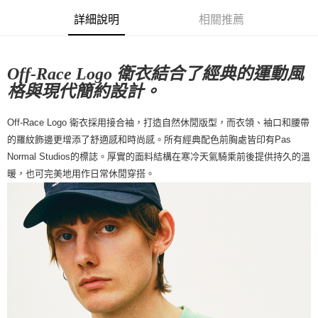
每筆NT$80，滿NT$10,000(含以上)免運費
詳細說明
相關推薦
付款後7-11取貨
每筆NT$80，滿NT$10,000(含以上)免運費
Off-Race Logo 衛衣結合了經典的運動風
格與現代簡約設計。
宅配
每筆NT$130，滿NT$10,000(含以上)免運費
Off-Race Logo 衛衣採用接合袖，打造自然休閒版型，而衣領、袖口和腰帶
的羅紋飾邊更增添了舒適感和時尚感。所有經典配色前胸處皆印有Pas
Normal Studios的標誌。厚實的面料結構在寒冷天氣騎乘前後提供持久的溫
暖，也可完美地用作日常休閒穿搭。