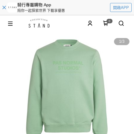
騎行專屬購物 App
開啟APP
陪你一起探索世界 下載享優惠
0
1
/
3