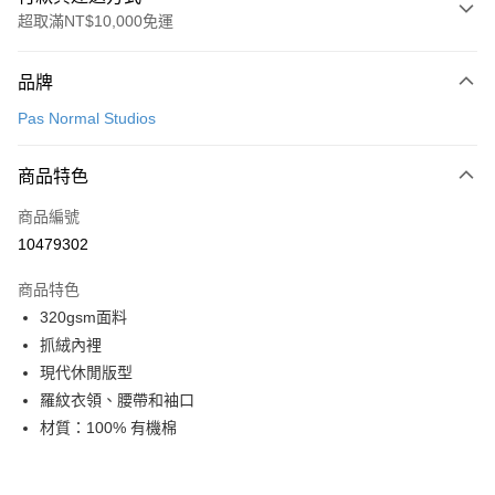
超取滿NT$10,000免運
付款方式
品牌
信用卡一次付款
Pas Normal Studios
超商取貨付款
商品特色
LINE Pay
商品編號
Apple Pay
10479302
Google Pay
商品特色
運送方式
320gsm面料
抓絨內裡
全家店到店
現代休閒版型
每筆NT$80，滿NT$10,000(含以上)免運費
羅紋衣領、腰帶和袖口
付款後全家取貨
材質：100% 有機棉
每筆NT$80，滿NT$10,000(含以上)免運費
7-11店到店