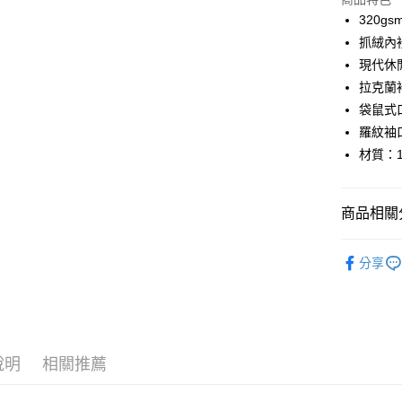
Google Pa
320g
抓絨內
運送方式
現代休
拉克蘭
全家店到
袋鼠式
每筆NT$8
羅紋袖
付款後全
材質：1
每筆NT$8
7-11店到
商品相關分
每筆NT$8
Pas Norma
分享
付款後7-1
日常服飾
每筆NT$8
宅配
每筆NT$1
說明
相關推薦