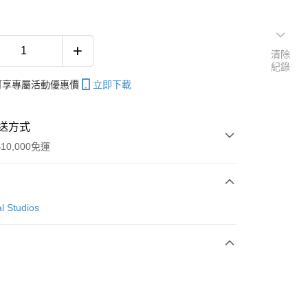
清除
紀錄
帳可享專屬活動優惠價
立即下載
送方式
10,000免運
次付款
l Studios
付款