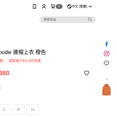
0
中文 (繁體)
Hoodie 連帽上衣 橙色
活動
超取滿NT$10,000免運
980
色
S
M
XL