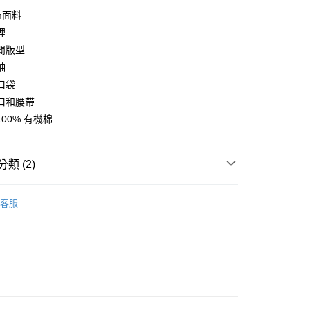
y
sm面料
裡
閒版型
袖
店
口袋
0，滿NT$10,000(含以上)免運費
口和腰帶
家取貨
00% 有機棉
0，滿NT$10,000(含以上)免運費
店
類 (2)
0，滿NT$10,000(含以上)免運費
l Studios
Off-Race 戶外休閒
客服
1取貨
及配件
• 上衣 - 連帽上衣及衛衣
0，滿NT$10,000(含以上)免運費
30，滿NT$10,000(含以上)免運費