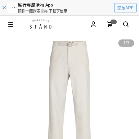
騎行專屬購物 App
開啟APP
陪你一起探索世界 下載享優惠
0
1
/
3