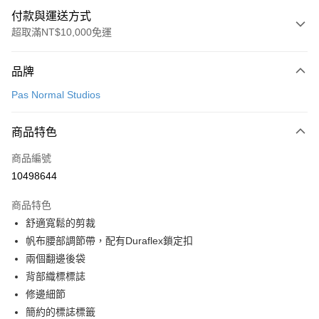
付款與運送方式
超取滿NT$10,000免運
付款方式
品牌
信用卡一次付款
Pas Normal Studios
超商取貨付款
商品特色
LINE Pay
商品編號
Apple Pay
10498644
Google Pay
商品特色
運送方式
舒適寬鬆的剪裁
帆布腰部調節帶，配有Duraflex鎖定扣
全家店到店
兩個翻邊後袋
每筆NT$80，滿NT$10,000(含以上)免運費
背部織標標誌
付款後全家取貨
修邊細節
每筆NT$80，滿NT$10,000(含以上)免運費
簡約的標誌標籤