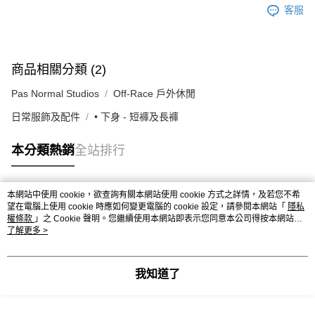
客服
商品相關分類 (2)
Pas Normal Studios
Off-Race 戶外休閒
日常服飾及配件
• 下身 - 短褲及長褲
本分類熱銷
全站排行
本網站中使用 cookie，欲查詢有關本網站使用 cookie 方式之詳情，及若您不希
熱門標籤
望在電腦上使用 cookie 時應如何變更電腦的 cookie 設定，請參閱本網站「
隱私
權條款
」之 Cookie 聲明。您繼續使用本網站即表示您同意本公司得按本網站使
用條款之 Cookie 聲明使用 cookie。
了解更多 >
我知道了