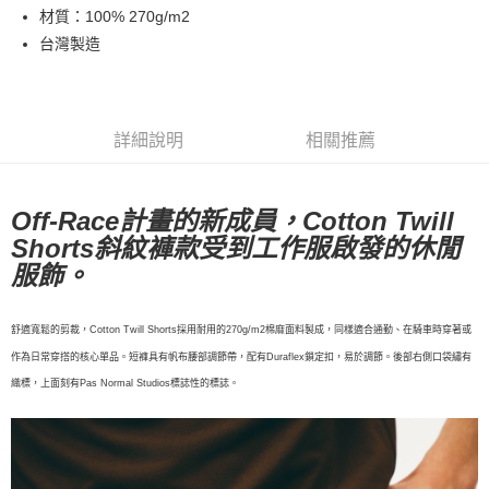
材質：100% 270g/m2
7-11店到店
台灣製造
每筆NT$80，滿NT$10,000(含以上)免運費
付款後7-11取貨
每筆NT$80，滿NT$10,000(含以上)免運費
詳細說明
相關推薦
宅配
每筆NT$130，滿NT$10,000(含以上)免運費
Off-Race計畫的新成員，Cotton Twill
Shorts斜紋褲款受到工作服啟發的休閒
服飾。
舒適寬鬆的剪裁，Cotton Twill Shorts採用耐用的270g/m2棉麻面料製成，同樣適合通勤、在騎車時穿著或
作為日常穿搭的核心單品。短褲具有帆布腰部調節帶，配有Duraflex鎖定扣，易於調節。後部右側口袋繡有
織標，上面刻有Pas Normal Studios標誌性的標誌。