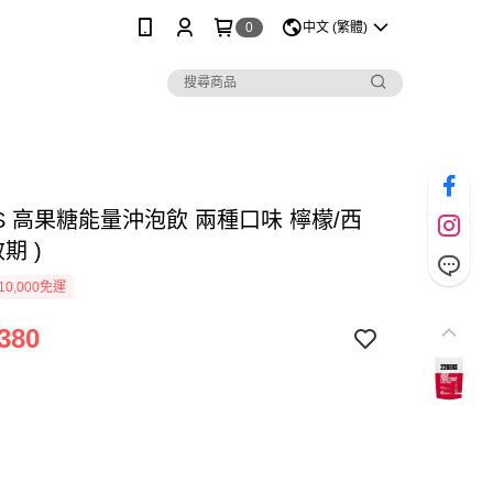
0
中文 (繁體)
RS 高果糖能量沖泡飲 兩種口味 檸檬/西
期 )
0,000免運
380