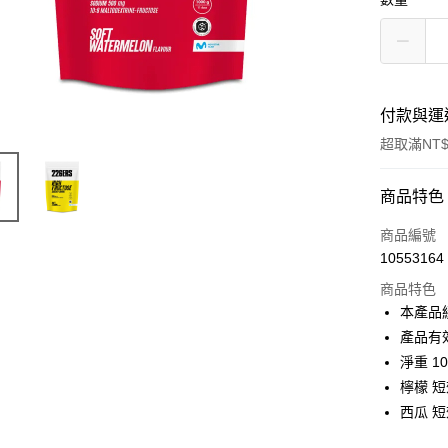
付款與運
超取滿NT$
付款方式
商品特色
信用卡一
商品編號
10553164
超商取貨
商品特色
LINE Pay
本產品
產品有
Apple Pay
淨重 10
Google Pa
檸檬 短效
西瓜 短效
運送方式