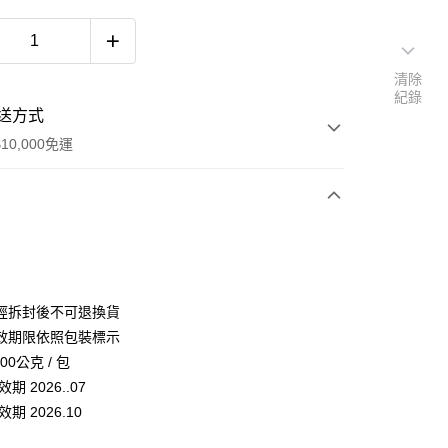
清除
紀錄
送方式
10,000免運
次付款
付款
經拆封後不可退換貨
效期限依照包裝標示
00公克 / 包
y
期 2026..07
期 2026.10