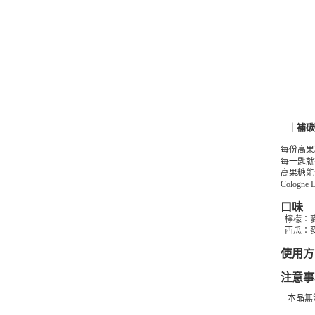
｜補碳
每份高果
每一匙就
高果糖能
Colo
口味
檸檬：
西瓜：
使用
注意事
本品無