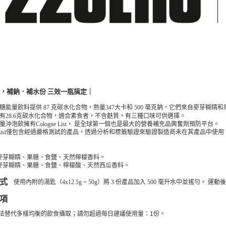
，補鈉．補水份 三效一瓶搞定｜
糖能量飲料
提供 87 克碳水化合物，熱量347大卡和 500 毫克鈉，它們來自麥芽糊精和果
有28.6克碳水化合物
，適合素食者，不含麩質，有三種口味可供選擇。
量沖泡飲擁有Cologne List， 是全球第一個也是最大的營養補充品興奮劑預防平台。
gne List僅包含經過嚴格測試的產品，透過分析和標籤驗證來驗證製造商未在其產品中使
麥芽糊精、果糖、食鹽、天然檸檬香料。
麥芽糊精、果糖、食鹽、檸檬酸、天然西瓜香料。
方式
使用內附的湯匙（4x12.5g = 50g）將 3 份產品加入 500 毫升水中並搖勻。 運
項
法替代多樣均衡的飲食攝取；請勿超過每日建議使用量：1份。