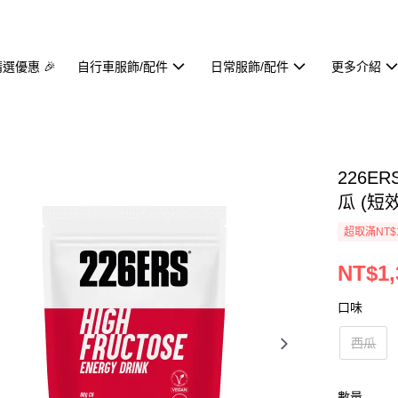
精選優惠 🎉
自行車服飾/配件
日常服飾/配件
更多介紹
226E
瓜 (短效
超取滿NT$1
NT$1,
口味
西瓜
數量