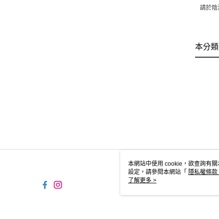
請於陰
本分類
本網站中使用 cookie，欲查詢有關
設定，請參閱本網站「
隱私權條款
使用 cookie。
了解更多 >