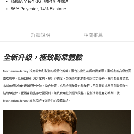
精緻的全長YKK拉鍊附防護檔片
86% Polyester, 14% Elastane
7-11店到店
每筆NT$80，滿NT$10,000(含以上)免運費
付款後7-11取貨
詳細說明
相關推薦
每筆NT$80，滿NT$10,000(含以上)免運費
宅配
全新升級，極致騎乘體驗
每筆NT$130，滿NT$10,000(含以上)免運費
Mechanism Jersey 採用義大利製造的輕量化剪裁，融合技術性能與時尚美學，重新定義高級競賽
車衣標準。低領口設計減少摩擦，提升舒適度，帶來更現代的外觀與空力優勢，採用輕量高透氣
布料確保快速乾燥與極致散熱，適合競賽、高強度訓練及日常騎行；另外隱藏式單層側袋配備平
貼縫線拉鍊，讓隨身物品存取更便利，兼具實用性與極簡風格；全新季節性色彩系列，使
Mechanism Jersey 成為您騎行衣櫃中的必備單品。