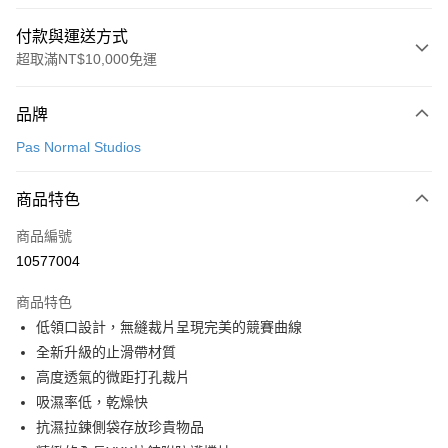
付款與運送方式
超取滿NT$10,000免運
付款方式
品牌
信用卡一次付款
Pas Normal Studios
超商取貨付款
商品特色
LINE Pay
商品編號
Apple Pay
10577004
Google Pay
商品特色
運送方式
低領口設計，無縫裁片呈現完美的競賽曲線
全新升級的止滑帶材質
全家店到店
高度透氣的微距打孔裁片
每筆NT$80，滿NT$10,000(含以上)免運費
吸濕率低，乾燥快
付款後全家取貨
抗濕拉鍊側袋存放珍貴物品
每筆NT$80，滿NT$10,000(含以上)免運費