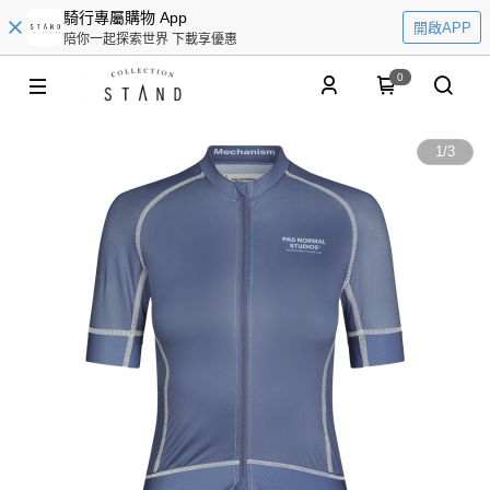
騎行專屬購物 App
開啟APP
陪你一起探索世界 下載享優惠
0
1
/
3