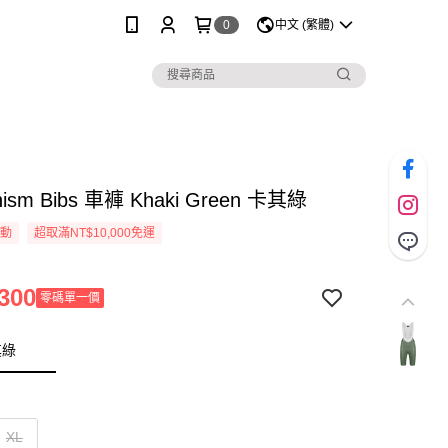
0
中文 (繁體)
nism Bibs 車褲 Khaki Green 卡其綠
活動
超取滿NT$10,000免運
300
零碼單一價
其綠
XL