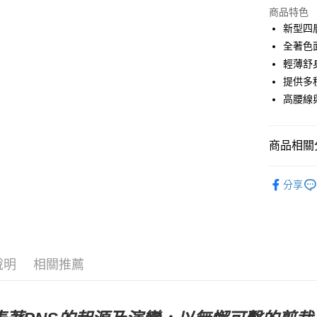
商品特色
Google Pa
新型四
全著色
運送方式
輕薄舒
提供多
全家店到
高腰線
每筆NT$8
付款後全
商品相關分
每筆NT$8
Pas Norma
7-11店到
分享
每筆NT$8
自行車服
付款後7-1
每筆NT$8
說明
相關推薦
宅配
每筆NT$1