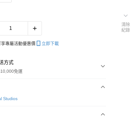
清除
紀錄
帳可享專屬活動優惠價
立即下載
送方式
10,000免運
次付款
l Studios
付款