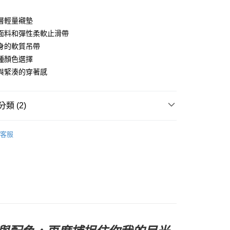
y
層輕量襯墊
面料和彈性柔軟止滑帶
身的軟質吊帶
種顏色選擇
店
與緊湊的穿著感
0，滿NT$10,000(含以上)免運費
家取貨
類 (2)
0，滿NT$10,000(含以上)免運費
l Studios
Mechanism SS 春夏全系列
店
客服
0，滿NT$10,000(含以上)免運費
飾及配件
• 春夏 - 男款車褲
1取貨
0，滿NT$10,000(含以上)免運費
30，滿NT$10,000(含以上)免運費