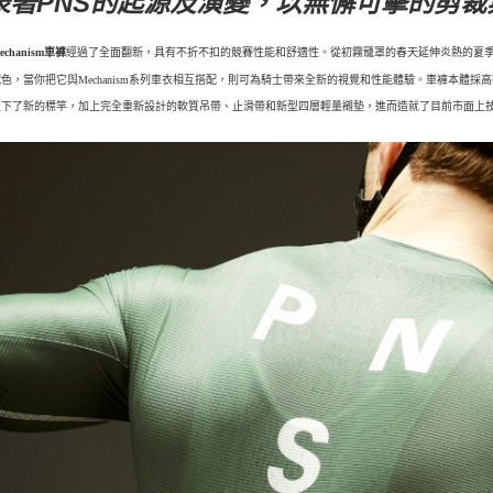
表著PNS的起源及演變，以無懈可擊的剪
經過了全面翻新，具有不折不扣的競賽性能和舒適性。從初霧籠罩的春天延伸炎熱的夏
echanism車褲
色，當你把它與Mechanism系列車衣相互搭配，則可為騎士帶來全新的視覺和性能體驗。車褲本體
立下了新的標竿，加上完全重新設計的軟質吊帶、止滑帶和新型四層輕量襯墊，進而造就了目前市面上