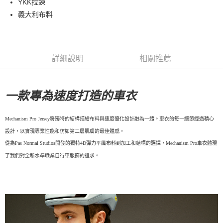
YKK拉鍊
義大利布料
7-11店到店
每筆NT$80，滿NT$10,000(含以上)免運費
付款後7-11取貨
詳細說明
相關推薦
每筆NT$80，滿NT$10,000(含以上)免運費
宅配
一款專為速度打造的車衣
每筆NT$130，滿NT$10,000(含以上)免運費
Mechanism Pro Jersey將獨特的結構描繪布料與速度優化設計融為一體。車衣的每一細節經過精心
設計，以實現專業性能和彷如第二層肌膚的最佳體感。
從為Pas Normal Studios開發的獨特4D彈力平織布料到加工和結構的選擇，Mechanism Pro車衣體現
了我們對全新水準職業自行車服飾的追求。