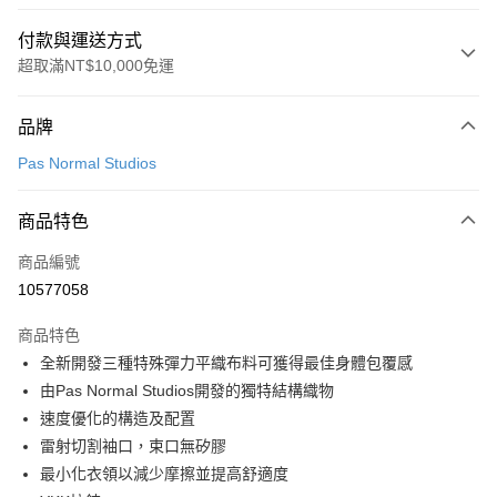
付款與運送方式
超取滿NT$10,000免運
付款方式
品牌
信用卡一次付款
Pas Normal Studios
超商取貨付款
商品特色
LINE Pay
商品編號
Apple Pay
10577058
Google Pay
商品特色
運送方式
全新開發三種特殊彈力平織布料可獲得最佳身體包覆感
由Pas Normal Studios開發的獨特結構織物
全家店到店
速度優化的構造及配置
每筆NT$80，滿NT$10,000(含以上)免運費
雷射切割袖口，束口無矽膠
付款後全家取貨
最小化衣領以減少摩擦並提高舒適度
每筆NT$80，滿NT$10,000(含以上)免運費