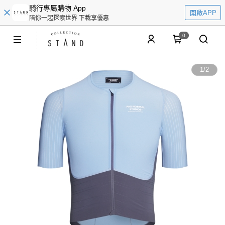
騎行專屬購物 App
開啟APP
陪你一起探索世界 下載享優惠
0
1
/
2