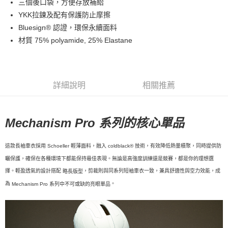
三個後口袋，方便存放補給
YKK拉鍊及配有保護防止摩擦
7-11店到店
Bluesign® 認證，環保永續面料
每筆NT$80，滿NT$10,000(含以上)免運費
材質 75% polyamide, 25% Elastane
付款後7-11取貨
每筆NT$80，滿NT$10,000(含以上)免運費
宅配
詳細說明
相關推薦
每筆NT$130，滿NT$10,000(含以上)免運費
Mechanism Pro 系列的核心單品
這款長袖車衣採用
，融入
，有效降低熱量積聚，同時提供防
Schoeller 輕薄面料
coldblack® 技術
曬保護，確保在各種環境下都能保持最佳表現。無論是高強度訓練還是競賽，都是你的理想選
擇。
輕盈透氣的設計搭配
，剪裁則與同系列短袖車衣一致，兼具舒適性與空力效能，成
略長版型
為
。
Mechanism Pro 系列中不可或缺的亮眼單品