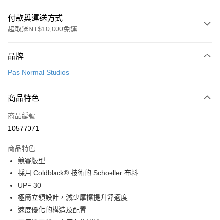
付款與運送方式
超取滿NT$10,000免運
付款方式
品牌
信用卡一次付款
Pas Normal Studios
超商取貨付款
商品特色
LINE Pay
商品編號
Apple Pay
10577071
Google Pay
商品特色
運送方式
競賽版型
採用 Coldblack® 技術的 Schoeller 布料
全家店到店
UPF 30
每筆NT$80，滿NT$10,000(含以上)免運費
極簡立領設計，減少摩擦提升舒適度
付款後全家取貨
速度優化的構造及配置
每筆NT$80，滿NT$10,000(含以上)免運費