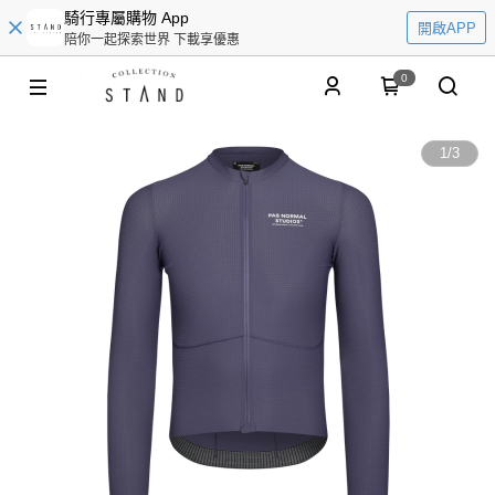
騎行專屬購物 App
開啟APP
陪你一起探索世界 下載享優惠
0
1
/
3