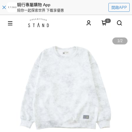
騎行專屬購物 App
開啟APP
陪你一起探索世界 下載享優惠
0
1
/
2