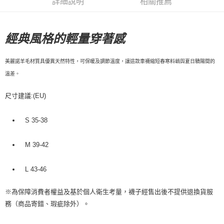
詳細說明
相關推薦
每筆NT$80，滿NT$10,000(含以上)免運費
付款後7-11取貨
經典風格的輕量穿著感
每筆NT$80，滿NT$10,000(含以上)免運費
宅配
美麗諾羊毛材質具優異天然特性，可保暖及調節溫度，讓這款車襪縮短春寒料峭與夏日驕陽間的
溫差。
每筆NT$130，滿NT$10,000(含以上)免運費
尺寸建議:(EU)
S 35-38
M 39-42
L 43-46
※
為保障消費者權益及基於個人衛生考量，襪子經售出後不提供退換貨服
。
務（商品寄錯、瑕疵除外）