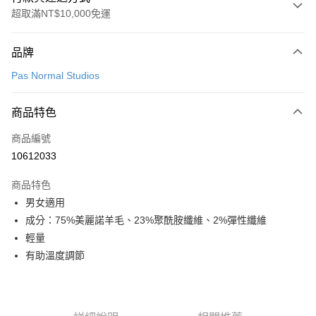
超取滿NT$10,000免運
付款方式
品牌
信用卡一次付款
Pas Normal Studios
超商取貨付款
商品特色
LINE Pay
商品編號
Apple Pay
10612033
Google Pay
商品特色
運送方式
男女適用
成分：75%美麗諾羊毛、23%聚酰胺纖維、2%彈性纖維
全家店到店
輕量
每筆NT$80，滿NT$10,000(含以上)免運費
有助溫度調節
付款後全家取貨
每筆NT$80，滿NT$10,000(含以上)免運費
7-11店到店