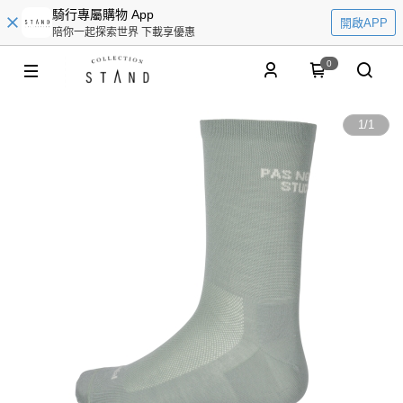
騎行專屬購物 App
開啟APP
陪你一起探索世界 下載享優惠
0
1
/
1