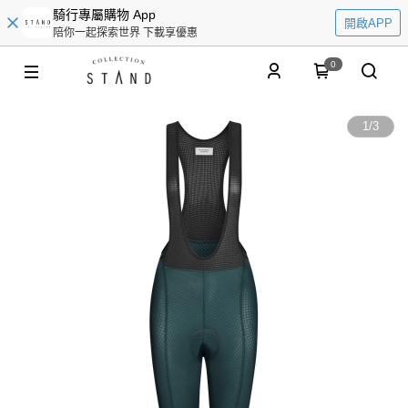
騎行專屬購物 App
開啟APP
陪你一起探索世界 下載享優惠
0
1
/
3