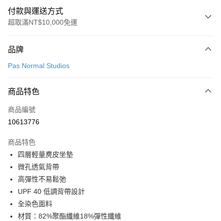
付款與運送方式
超取滿NT$10,000免運
付款方式
品牌
信用卡一次付款
Pas Normal Studios
超商取貨付款
商品特色
LINE Pay
商品編號
Apple Pay
10613776
Google Pay
商品特色
運送方式
四層輕量麂皮坐墊
微孔透氣背帶
全家店到店
高彈性不易鬆弛
每筆NT$80，滿NT$10,000(含以上)免運費
UPF 40 低調背帶設計
付款後全家取貨
全染色面料
每筆NT$80，滿NT$10,000(含以上)免運費
材質：82%聚酯纖維18%彈性纖維