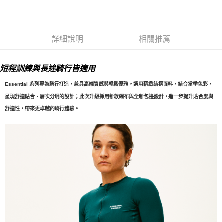
7-11店到店
每筆NT$80，滿NT$10,000(含以上)免運費
詳細說明
相關推薦
付款後7-11取貨
每筆NT$80，滿NT$10,000(含以上)免運費
短程訓練與長途騎行皆適用
宅配
Essential 系列專為騎行打造，兼具高端質感與輕鬆優雅。選用精緻結構面料，結合當季色彩，
每筆NT$130，滿NT$10,000(含以上)免運費
呈現舒適貼合、層次分明的設計；
此次升級採用新款網布與全新包邊設計，進一步提升貼合度與
舒適性，帶來更卓越的騎行體驗。