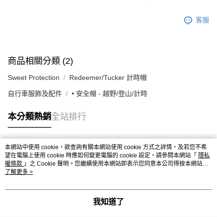
客服
商品相關分類 (2)
Sweet Protection
Redeemer/Tucker 計時帽
自行車服飾及配件
• 安全帽 - 越野/登山/計時
本分類熱銷
全站排行
本網站中使用 cookie，欲查詢有關本網站使用 cookie 方式之詳情，及若您不希
熱門標籤
望在電腦上使用 cookie 時應如何變更電腦的 cookie 設定，請參閱本網站「
隱私
權條款
」之 Cookie 聲明。您繼續使用本網站即表示您同意本公司得按本網站使
用條款之 Cookie 聲明使用 cookie。
了解更多 >
我知道了