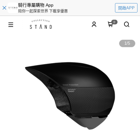
騎行專屬購物 App
開啟APP
陪你一起探索世界 下載享優惠
0
1
/
5