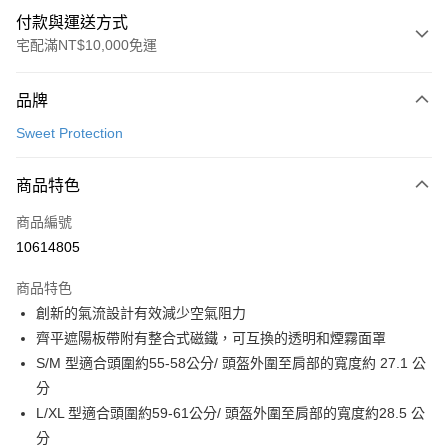
付款與運送方式
宅配滿NT$10,000免運
付款方式
品牌
信用卡一次付款
Sweet Protection
LINE Pay
商品特色
Apple Pay
商品編號
Google Pay
10614805
運送方式
商品特色
宅配
創新的氣流設計有效減少空氣阻力
每筆NT$130，滿NT$10,000(含以上)免運費
齊平遮陽板帶附有整合式磁鐵，可互換的透明和煙霧面罩
S/M 型適合頭圍約55-58公分/ 頭盔外圍至肩部的寬度約 27.1 公
宅配 - 安全帽
分
每筆NT$170
L/XL 型適合頭圍約59-61公分/ 頭盔外圍至肩部的寬度約28.5 公
分