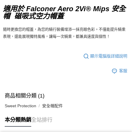
7-11店到店
適用於 Falconer Aero 2Vi® Mips 安全
磁吸式空力帽蓋
每筆NT$80，滿NT$10,000(含以上)免運費
帽
付款後7-11取貨
隨時更換您的帽蓋，為您的騎行裝備增添一抹亮眼色彩。不僅能提升騎乘
每筆NT$80，滿NT$10,000(含以上)免運費
表現，還能展現獨特風格，讓每一次騎乘，都兼具速度與個性！
宅配
每筆NT$130，滿NT$10,000(含以上)免運費
顯示電腦版詳細說明
客服
商品相關分類 (1)
Sweet Protection
安全帽配件
本分類熱銷
全站排行