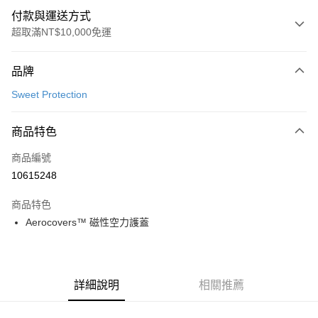
付款與運送方式
超取滿NT$10,000免運
付款方式
品牌
信用卡一次付款
Sweet Protection
超商取貨付款
商品特色
LINE Pay
商品編號
Apple Pay
10615248
Google Pay
商品特色
運送方式
Aerocovers™ 磁性空力護蓋
全家店到店
每筆NT$80，滿NT$10,000(含以上)免運費
詳細說明
相關推薦
付款後全家取貨
每筆NT$80，滿NT$10,000(含以上)免運費