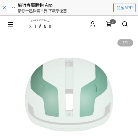
騎行專屬購物 App
開啟APP
陪你一起探索世界 下載享優惠
0
1
/
1