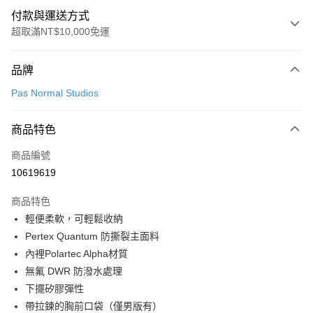
付款與運送方式
超取滿NT$10,000免運
付款方式
品牌
信用卡一次付款
Pas Normal Studios
超商取貨付款
商品特色
LINE Pay
商品編號
Apple Pay
10619619
Google Pay
商品特色
運送方式
輕便柔軟，可輕鬆收納
Pertex Quantum 防撕裂主面料
全家店到店
內裡Polartec Alpha材質
每筆NT$80，滿NT$10,000(含以上)免運費
無氟 DWR 防潑水處理
付款後全家取貨
下擺矽膠彈性
每筆NT$80，滿NT$10,000(含以上)免運費
帶拉鍊的胸前口袋（僅男版有）