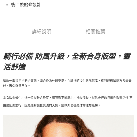
後口袋貼條設計
7-11店到店
每筆NT$80，滿NT$10,000(含以上)免運費
付款後7-11取貨
詳細說明
相關推薦
每筆NT$80，滿NT$10,000(含以上)免運費
宅配
每筆NT$130，滿NT$10,000(含以上)免運費
騎行必備 防風升級，全新合身版型，靈
活舒適
這款外套採用半貼合剪裁，適合作為外層穿搭，在騎行時提供防風保護，應對輕微降雨及多變天
候，確保舒適自在。
本次版型優化，進一步提升合身度，胸寬與下擺縮小，袖長加長，提供更佳的包覆性與靈活性,不
論是迎風前行，還是應對變化莫測的天氣，這款外套都是你的理想選擇。