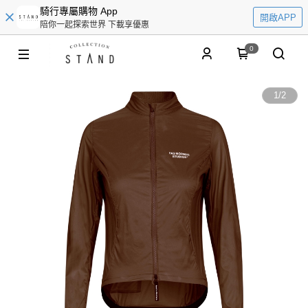
騎行專屬購物 App
開啟APP
陪你一起探索世界 下載享優惠
0
1
/
2