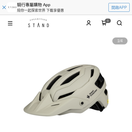
騎行專屬購物 App
開啟APP
陪你一起探索世界 下載享優惠
0
1
/
4