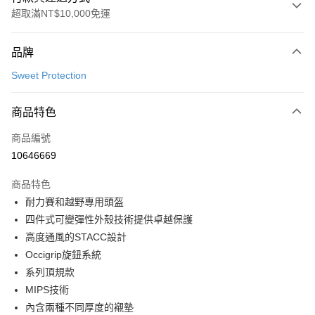
超取滿NT$10,000免運
付款方式
品牌
信用卡一次付款
Sweet Protection
超商取貨付款
商品特色
LINE Pay
商品編號
Apple Pay
10646669
Google Pay
商品特色
運送方式
耐力賽和越野專用頭盔
四件式可變彈性外殼技術提供卓越保護
全家店到店
高度通風的STACC設計
每筆NT$80，滿NT$10,000(含以上)免運費
Occigrip旋鈕系統
付款後全家取貨
系列頂規款
每筆NT$80，滿NT$10,000(含以上)免運費
MIPS技術
內含兩種不同厚度的襯墊
7-11店到店