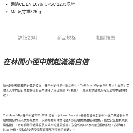
通過CE EN 1078/ CPSC 1203認證
每筆NT$80，滿NT$10,000(含以上)免運費
M/L尺寸重325 g
付款後7-11取貨
每筆NT$80，滿NT$10,000(含以上)免運費
宅配
詳細說明
商品規格
相關推薦
每筆NT$130，滿NT$10,000(含以上)免運費
在林間小徑中燃起滿滿自信
Trailblazer Mips
2021
隨著越野騎乘和自行車的發展，安全帽的性能也隨之進化。
在
年六月維吉尼亞
5
理工大學的自行車帽評比計畫中獲得了最佳評級（
顆星），是其測試過的所有安全帽中最好的一
款。
Trailblazer Mips
2020
3
Sweet Protection
安全帽於
年
月發布，是
最新款終極越野帽。採用基於數十年
經驗開發的滴流式外殼技術，以獨特的四件式可變外殼結構提供強度和性能。這款安全帽具現代
Occigrip
風格設計，有可調節的遮陽板及高效率的通風設計，及全新的
旋鈕調節系統。亦採用了
Mips
技術，有助減少遭受撞擊時頭部所受到的旋轉力。