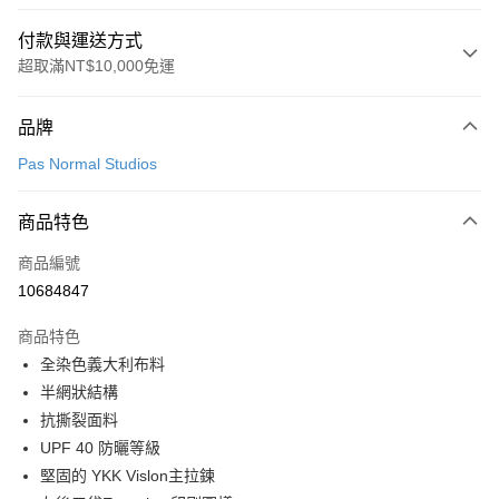
付款與運送方式
超取滿NT$10,000免運
付款方式
品牌
信用卡一次付款
Pas Normal Studios
超商取貨付款
商品特色
LINE Pay
商品編號
Apple Pay
10684847
Google Pay
商品特色
運送方式
全染色義大利布料
半網狀結構
全家店到店
抗撕裂面料
每筆NT$80，滿NT$10,000(含以上)免運費
UPF 40 防曬等級
付款後全家取貨
堅固的 YKK Vislon主拉鍊
每筆NT$80，滿NT$10,000(含以上)免運費