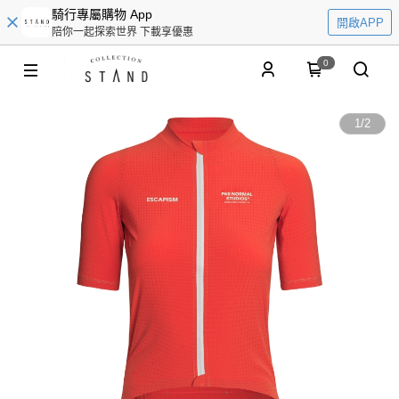
騎行專屬購物 App
開啟APP
陪你一起探索世界 下載享優惠
0
1
/
2