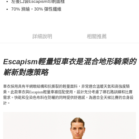
左後口袋Escapism印刷圖樣
70% 滌綸，30% 彈性纖維
7-11店到店
每筆NT$80，滿NT$10,000(含以上)免運費
付款後7-11取貨
詳細說明
相關推薦
每筆NT$80，滿NT$10,000(含以上)免運費
宅配
每筆NT$130，滿NT$10,000(含以上)免運費
Escapism輕量短車衣是混合地形騎乘的
嶄新對應策略
車衣採用具有半網眼結構和抗撕裂的輕量面料，非常適合溫暖天氣和高強度騎
乘。此款車衣與Escapism輕量車褲搭配使用，設計充分考慮了礫石路訓練和比賽
需求。快乾和全染色布料在防曬的同時提供舒適感，為適合全天候比賽的合身設
計。