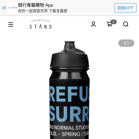
騎行專屬購物 App
開啟APP
陪你一起探索世界 下載享優惠
0
1
/
1