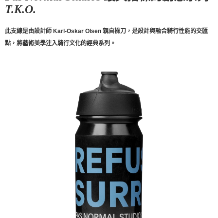
宅配
T.K.O.
每筆NT$130，滿NT$10,000(含以上)免運費
此支線是由設計師 Karl-Oskar Olsen 親自操刀，是設計與融合騎行性能的交匯
點，將藝術美學注入騎行文化的經典系列。