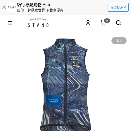
騎行專屬購物 App
開啟APP
陪你一起探索世界 下載享優惠
0
1
/
2