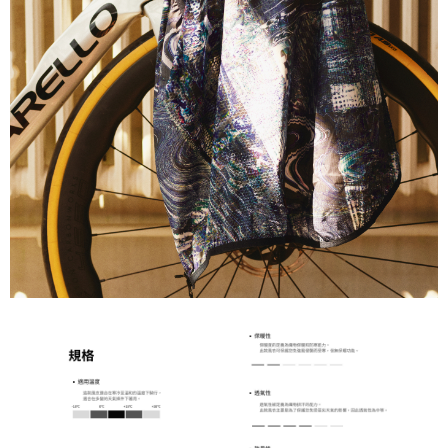
ChatGPT 說：
ChatGPT 說：
適合清晨騎行與寒冷下坡時穿著，這款輕量背心可輕鬆收納
適合清晨騎行與寒冷下坡時穿著，這款輕量外