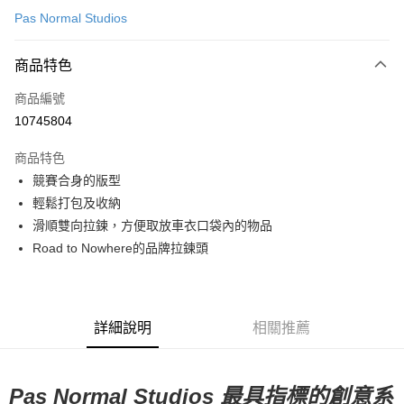
Pas Normal Studios
超商取貨付款
商品特色
LINE Pay
商品編號
Apple Pay
10745804
Google Pay
商品特色
運送方式
競賽合身的版型
輕鬆打包及收納
全家店到店
滑順雙向拉鍊，方便取放車衣口袋內的物品
每筆NT$80，滿NT$10,000(含以上)免運費
Road to Nowhere的品牌拉鍊頭
付款後全家取貨
每筆NT$80，滿NT$10,000(含以上)免運費
7-11店到店
詳細說明
相關推薦
每筆NT$80，滿NT$10,000(含以上)免運費
付款後7-11取貨
Pas Normal Studios 最具指標的創意系