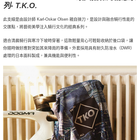
每筆NT$80，滿NT$10,000(含以上)免運費
列- T.K.O.
宅配
此支線是由設計師 Karl-Oskar Olsen 親自操刀，是設計與融合騎行性能的
每筆NT$130，滿NT$10,000(含以上)免運費
交匯點，將藝術美學注入騎行文化的經典系列。
適合清晨騎行與寒冷下坡時穿著，這款輕量背心可輕鬆收納於後口袋，讓
你隨時做好應對突如其來降雨的準備。外套採用具有耐久防潑水（DWR）
處理的日本面料製成，兼具機能與便利性。