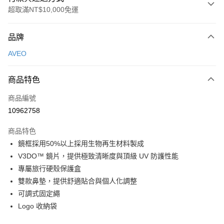
超取滿NT$10,000免運
付款方式
品牌
信用卡一次付款
AVEO
超商取貨付款
商品特色
LINE Pay
商品編號
Apple Pay
10962758
Google Pay
商品特色
運送方式
鏡框採用50%以上採用生物再生材料製成
V3DO™ 鏡片，提供極致清晰度與頂級 UV 防護性能
全家店到店
專屬旅行硬殼保護盒
每筆NT$80，滿NT$10,000(含以上)免運費
雙款鼻墊，提供舒適貼合與個人化調整
付款後全家取貨
可調式固定繩
每筆NT$80，滿NT$10,000(含以上)免運費
Logo 收納袋
7-11店到店