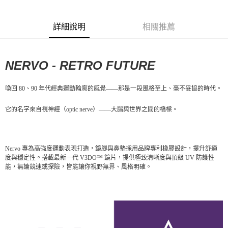
每筆NT$80，滿NT$10,000(含以上)免運費
詳細說明
相關推薦
付款後7-11取貨
每筆NT$80，滿NT$10,000(含以上)免運費
NERVO - RETRO FUTURE
宅配
每筆NT$130，滿NT$10,000(含以上)免運費
喚回 80、90 年代經典運動輪廓的感覺——那是一段風格至上、毫不妥協的時代。
它的名字來自視神經（optic nerve）——大腦與世界之間的橋樑。
Nervo 專為高強度運動表現打造，鏡腳與鼻墊採用品牌專利橡膠設計，提升舒適
度與穩定性。搭載最新一代 V3DO™ 鏡片，提供極致清晰度與頂級 UV 防護性
能，無論競速或探險，皆能讓你視野無界、風格明確。