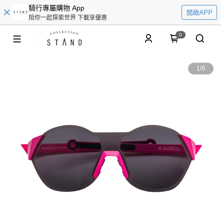
騎行專屬購物 App
開啟APP
陪你一起探索世界 下載享優惠
0
1
/
6