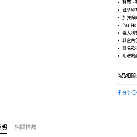
鞋面、
鞋墊印有 
運送方式
加強保
Pas N
全家店到
義大利
每筆NT$8
鞋盒內
付款後全
聯名款
每筆NT$8
附贈的
7-11店到
每筆NT$8
商品相關分
付款後7-1
Pas Norma
分享
每筆NT$8
日常服飾
宅配
每筆NT$1
說明
相關推薦