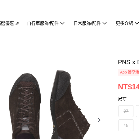
精選優惠 🎉
自行車服飾/配件
日常服飾/配件
更多介紹
PNS x 
App 獨享
NT$14
尺寸
37
45