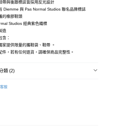
鞋帶與後跟標誌皆採用反光設計
Diemme 與 Pas Normal Studios 聯名品牌標誌
護的橡膠鞋頭
ormal Studios 經典紫色織標
店
製造
0，滿NT$10,000(含以上)免運費
包含：
家取貨
獨家提供限量的攜鞋袋、鞋帶 。
0，滿NT$10,000(含以上)免運費
配件，若有任何退貨，請確保商品完整性。
店
0，滿NT$10,000(含以上)免運費
類 (2)
1取貨
l Studios
Off-Race 戶外休閒
客服
0，滿NT$10,000(含以上)免運費
及配件
• 配件 - 太陽眼鏡及鞋款
30，滿NT$10,000(含以上)免運費