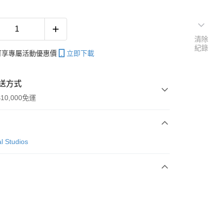
清除
紀錄
帳可享專屬活動優惠價
立即下載
送方式
10,000免運
次付款
l Studios
付款
y