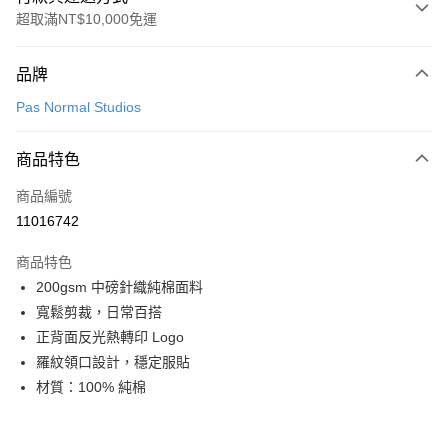
超取滿NT$10,000免運
付款方式
品牌
信用卡一次付款
Pas Normal Studios
超商取貨付款
商品特色
LINE Pay
商品編號
Apple Pay
11016742
Google Pay
商品特色
運送方式
200gsm 中磅針織純棉面料
寬鬆剪裁，日常百搭
全家店到店
正背面反光熱轉印 Logo
每筆NT$80，滿NT$10,000(含以上)免運費
羅紋領口設計，穩定服貼
付款後全家取貨
材質：100% 純棉
每筆NT$80，滿NT$10,000(含以上)免運費
7-11店到店