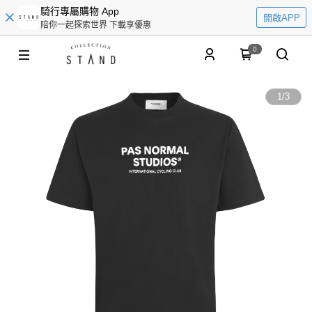
騎行專屬購物 App
開啟APP
陪你一起探索世界 下載享優惠
0
1
/
3