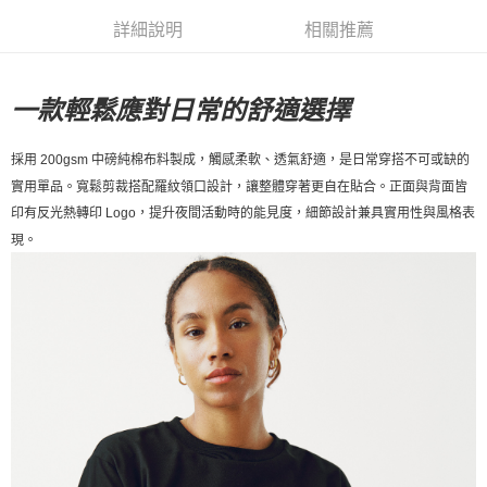
每筆NT$80，滿NT$10,000(含以上)免運費
詳細說明
相關推薦
付款後7-11取貨
每筆NT$80，滿NT$10,000(含以上)免運費
一款輕鬆應對日常的舒適選擇
宅配
採用 200gsm 中磅純棉布料製成，觸感柔軟、透氣舒適，是日常穿搭不可或缺的
每筆NT$130，滿NT$10,000(含以上)免運費
實用單品。寬鬆剪裁搭配羅紋領口設計，讓整體穿著更自在貼合。正面與背面皆
印有反光熱轉印 Logo，提升夜間活動時的能見度，細節設計兼具實用性與風格表
現。