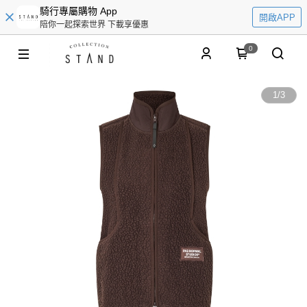
騎行專屬購物 App
開啟APP
陪你一起探索世界 下載享優惠
0
1
/
3