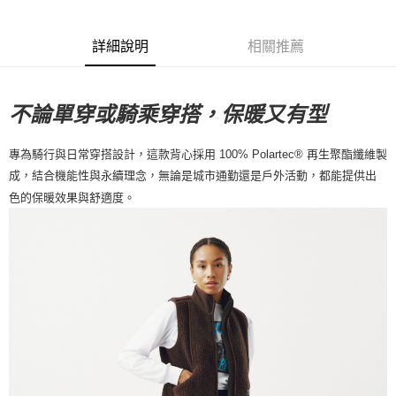
每筆NT$80，滿NT$10,000(含以上)免運費
詳細說明
相關推薦
付款後7-11取貨
每筆NT$80，滿NT$10,000(含以上)免運費
不論單穿或騎乘穿搭，保暖又有型
宅配
每筆NT$130，滿NT$10,000(含以上)免運費
專為騎行與日常穿搭設計，這款背心採用 100% Polartec® 再生聚酯纖維製
成，結合機能性與永續理念，無論是城市通勤還是戶外活動，都能提供出
色的保暖效果與舒適度。