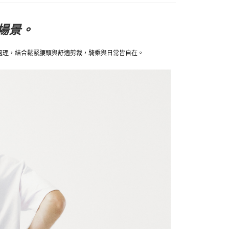
場景。
處理，結合鬆緊腰頭與舒適剪裁，騎乘與日常皆自在。