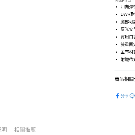
Google Pa
四向彈
DWR
運送方式
腿部可
反光安
全家店到
實用口
每筆NT$8
雙重固
付款後全
主布材質
每筆NT$8
附織帶
7-11店到
每筆NT$8
商品相關分
付款後7-1
Pas Norma
分享
每筆NT$8
日常服飾
宅配
每筆NT$1
說明
相關推薦