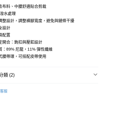
y
性布料、中腰舒適貼合剪裁
耐潑水處理
調整設計，調整褲腳寬度，避免與鏈條干擾
全設計
店
袋配置
0，滿NT$10,000(含以上)免運費
定開合：鉤扣與壓釦設計
家取貨
：89% 尼龍，11% 彈性纖維
0，滿NT$10,000(含以上)免運費
式腰帶環，可搭配皮帶使用
店
0，滿NT$10,000(含以上)免運費
類 (2)
1取貨
l Studios
Off-Race 戶外休閒
客服
0，滿NT$10,000(含以上)免運費
及配件
• 下身 - 短褲及長褲
30，滿NT$10,000(含以上)免運費