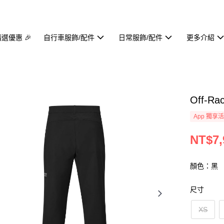
精選優惠 🎉
自行車服飾/配件
日常服飾/配件
更多介紹
Off-R
App 獨享
NT$7,
顏色：黑
尺寸
XS