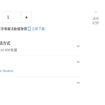
清除
紀錄
帳可享專屬活動優惠價
立即下載
送方式
10,000免運
次付款
l Studios
付款