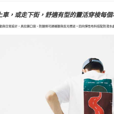
上車，或走下街，舒適有型的靈活穿梭每個
勤與日常設計，具拉鍊口袋、防鏈條可調褲腳與反光標誌。四向彈性布料搭配防潑水