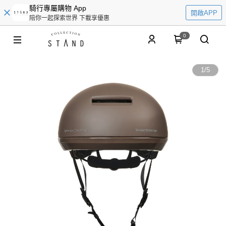
騎行專屬購物 App
開啟APP
陪你一起探索世界 下載享優惠
0
1
/
5