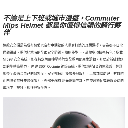
宅配
每筆NT$130，滿NT$10,000(含以上)免運費
不論是上下班或城市漫遊，Commuter
Mips Helmet 都是你值得信賴的騎行夥
伴
這款安全帽是為所有熱愛以自行車通勤的人量身打造的理想選擇。專為都市日常
通勤設計，提供騎乘時的全面安全防護。簡約外型下，蘊藏多項技術特色：搭載
，能在特定角度撞擊時於安全帽內部產生滑動，有助於減緩對頭
Mips® 安全系統
部的旋轉衝擊力。
內建
，提供舒適貼合的佩戴感，輕鬆
360° Occigrip 調節系統
調整至最適合自己的鬆緊度。安全帽採用
，上層加厚處理，有效防
雙層外殼設計
止凹陷並提升整體保護力。外部更配有
，在交通繁忙或光線昏暗的
反光細節設計
環境中，提升可視性與安全性。