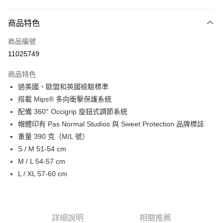
超商取貨付款
商品特色
LINE Pay
商品編號
Apple Pay
11025749
Google Pay
商品特色
運送方式
過美國、歐盟和英國檢驗標準
搭載 Mips® 多向衝擊保護系統
全家店到店
配備 360° Occigrip 旋鈕式調節系統
每筆NT$80，滿NT$10,000(含以上)免運費
帽體印有 Pas Normal Studios 與 Sweet Protection 品牌標誌
付款後全家取貨
重量 390 克（M/L 號）
每筆NT$80，滿NT$10,000(含以上)免運費
S / M 51-54 cm
M / L 54-57 cm
7-11店到店
L / XL 57-60 cm
每筆NT$80，滿NT$10,000(含以上)免運費
付款後7-11取貨
每筆NT$80，滿NT$10,000(含以上)免運費
詳細說明
相關推薦