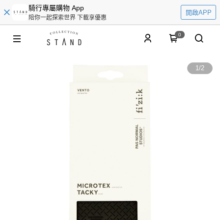
騎行專屬購物 App
開啟APP
陪你一起探索世界 下載享優惠
0
1
/
2