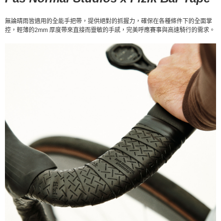
每筆NT$80，滿NT$10,000(含以上)免運費
宅配
無論晴雨皆適用的全能手把帶，提供絕對的抓握力，確保在各種條件下的全面掌
控，輕薄的2mm 厚度帶來直接而靈敏的手感，完美呼應賽事與高速騎行的需求。
每筆NT$130，滿NT$10,000(含以上)免運費