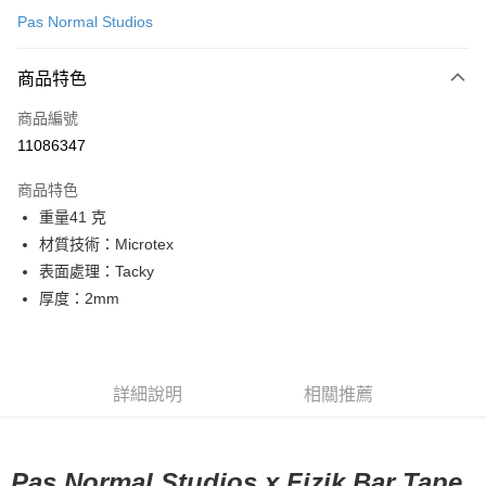
Pas Normal Studios
超商取貨付款
商品特色
LINE Pay
商品編號
Apple Pay
11086347
Google Pay
商品特色
運送方式
重量41 克
材質技術：Microtex
全家店到店
表面處理：Tacky
每筆NT$80，滿NT$10,000(含以上)免運費
厚度：2mm
付款後全家取貨
每筆NT$80，滿NT$10,000(含以上)免運費
7-11店到店
詳細說明
相關推薦
每筆NT$80，滿NT$10,000(含以上)免運費
付款後7-11取貨
Pas Normal Studios x Fizik Bar Tape