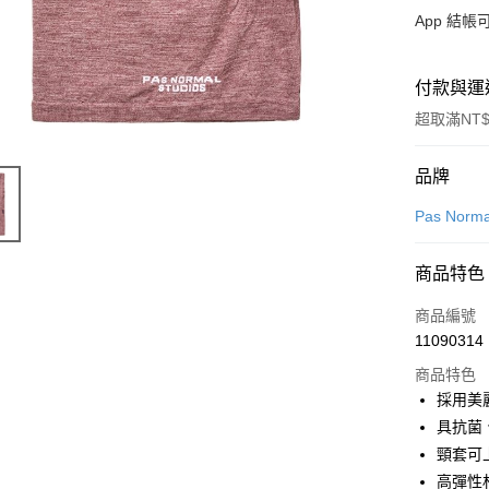
App 結
付款與運
超取滿NT$
付款方式
品牌
信用卡一
Pas Norma
超商取貨
商品特色
LINE Pay
商品編號
Apple Pay
11090314
商品特色
Google Pa
採用美
具抗菌
運送方式
頸套可
高彈性
全家店到