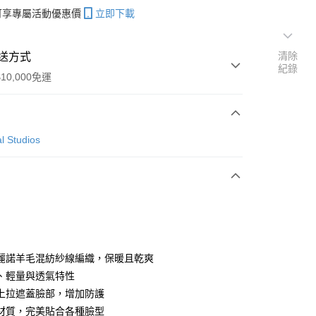
帳可享專屬活動優惠價
立即下載
清除
送方式
紀錄
10,000免運
次付款
l Studios
付款
y
麗諾羊毛混紡紗線編織，保暖且乾爽
、輕量與透氣特性
上拉遮蓋臉部，增加防護
材質，完美貼合各種臉型
店