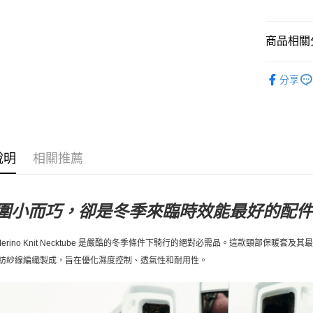
每筆NT$8
商品相關分
付款後全
每筆NT$8
Pas Norma
分享
7-11店到
自行車服
每筆NT$8
付款後7-1
每筆NT$8
說明
相關推薦
宅配
每筆NT$1
圍小而巧，卻是冬季來臨時效能最好的配
erino Knit Necktube
是嚴酷的冬季條件下騎行的絕對必需品。這款頸部保暖套及其
紡紗線編織製成，
旨在優化濕度控制、透氣性和耐用性。